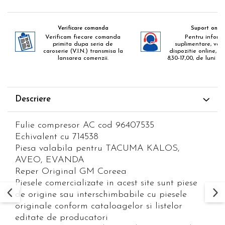
Verificare comanda
Suport onlin
Verificam fiecare comanda
Pentru informa
primita dupa seria de
suplimentare, va 
caroserie (V.I.N.) transmisa la
dispozitie online, zil
lansarea comenzii.
8,30-17,00, de luni pa
Descriere
Fulie compresor AC cod 96407535
Echivalent cu 714538
Piesa valabila pentru TACUMA KALOS,
AVEO, EVANDA
Reper Original GM Coreea
Piesele comercializate in acest site sunt piese
de origine sau interschimbabile cu piesele
originale conform cataloagelor si listelor
editate de producatori