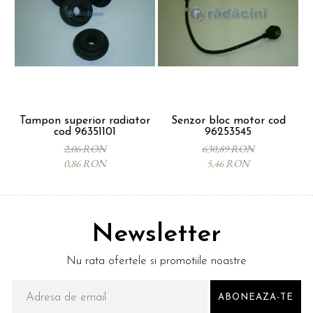
Tampon superior radiator
Senzor bloc motor cod
cod 96351101
96253545
p
2,06 RON
630,89 RON
0,86 RON
5,46 RON
Newsletter
Nu rata ofertele si promotiile noastre