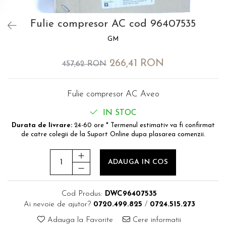
MOKKA / MOKKA X 2013-2019
SPARK M200 2005-2010
Mazda CX-80 KL
SX4 S-CROSS Hybrid 48V 2020-
MOVANO
SPARK M300 2010-2018
prezent
Fulie compresor AC cod 96407535
TIGRA-B 2004-2009
S-CROSS HYBRID 48V 2022-
GM
prezent
VECTRA-C 2002-2008
VITARA 2015-prezent
266,41 RON
VIVARO
457,62 RON
VITARA Hybrid 48V 2020-prezent
ZAFIRA
VITARA Strong Hybrid 140V 2022-
Fulie compresor AC Aveo
prezent
IN STOC
eVitara 2025-prezent
Durata de livrare:
24-60 ore * Termenul estimativ va fi confirmat
de catre colegii de la Suport Online dupa plasarea comenzii.
ADAUGA IN COS
Cod Produs:
DWC96407535
Ai nevoie de ajutor?
0720.499.825
/
0724.515.273
Adauga la Favorite
Cere informatii