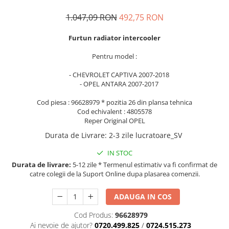
1.047,09 RON
492,75 RON
Furtun radiator intercooler
Pentru model :
- CHEVROLET CAPTIVA 2007-2018
- OPEL ANTARA 2007-2017
Cod piesa : 96628979 * pozitia 26 din plansa tehnica
Cod echivalent : 4805578
Reper Original OPEL
Durata de Livrare
:
2-3 zile lucratoare_SV
IN STOC
Durata de livrare:
5-12 zile * Termenul estimativ va fi confirmat de
catre colegii de la Suport Online dupa plasarea comenzii.
ADAUGA IN COS
Cod Produs:
96628979
Ai nevoie de ajutor?
0720.499.825
/
0724.515.273