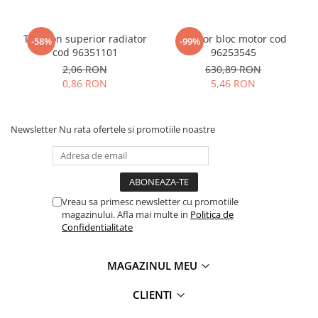
Tampon superior radiator
Senzor bloc motor cod
-58%
-99%
cod 96351101
96253545
2,06 RON
630,89 RON
0,86 RON
5,46 RON
Newsletter
Nu rata ofertele si promotiile noastre
Vreau sa primesc newsletter cu promotiile
magazinului. Afla mai multe in
Politica de
Confidentialitate
MAGAZINUL MEU
CLIENTI