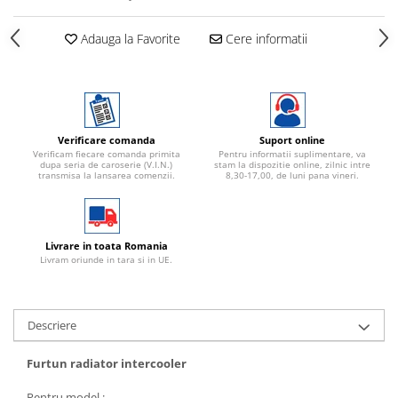
Adauga la Favorite
Cere informatii
Verificare comanda
Suport online
Verificam fiecare comanda primita
Pentru informatii suplimentare, va
dupa seria de caroserie (V.I.N.)
stam la dispozitie online, zilnic intre
transmisa la lansarea comenzii.
8,30-17,00, de luni pana vineri.
Livrare in toata Romania
Livram oriunde in tara si in UE.
Descriere
Furtun radiator intercooler
Pentru model :