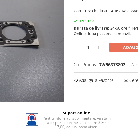
Garnitura chiulasa 1.4 16V KalosAveo
IN STOC
Durata de livrare:
24-60 ore * Ter
Online dupa plasarea comenzii.
ADAUG
Cod Produs:
DW96378802
Ai 
Adauga la Favorite
Cere 
Suport online
Pentru informatii suplimentare, va stam
la dispozitie online, zilnic intre 8,30-
17,00, de luni pana vineri.