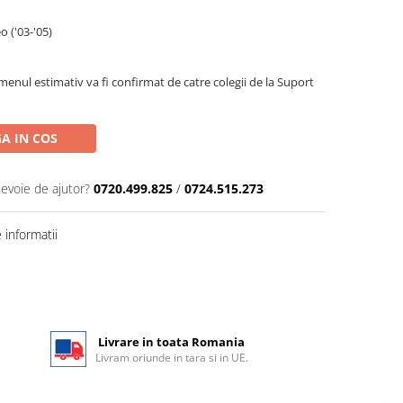
 ('03-'05)
menul estimativ va fi confirmat de catre colegii de la Suport
A IN COS
nevoie de ajutor?
0720.499.825
/
0724.515.273
informatii
Livrare in toata Romania
Livram oriunde in tara si in UE.