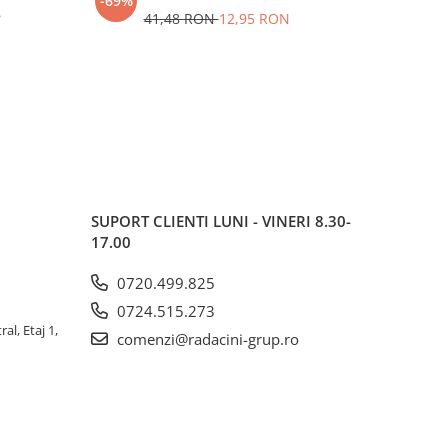
-69%
-63%
8
41,48 RON
12,95 RON
SUPORT CLIENTI
LUNI - VINERI 8.30-
17.00
0720.499.825
0724.515.273
al, Etaj 1,
comenzi@radacini-grup.ro