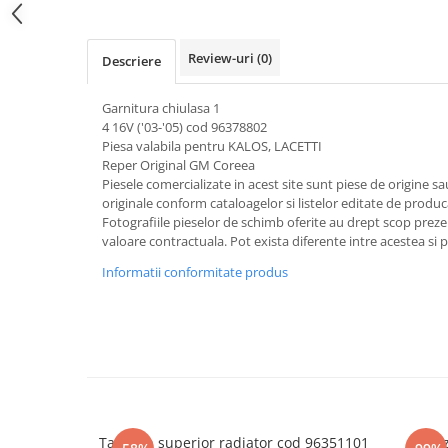
Review-uri
(0)
Descriere
Garnitura chiulasa 1
4 16V ('03-'05) cod 96378802
Piesa valabila pentru KALOS, LACETTI
Reper Original GM Coreea
Piesele comercializate in acest site sunt piese de origine s
originale conform cataloagelor si listelor editate de produc
Fotografiile pieselor de schimb oferite au drept scop preze
valoare contractuala. Pot exista diferente intre acestea si 
Informatii conformitate produs
Tampon superior radiator cod 96351101
Senz