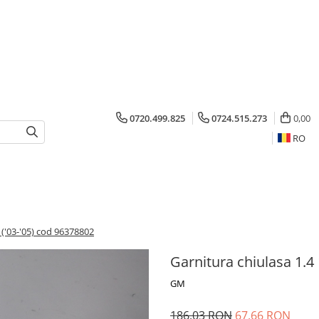
0720.499.825
0724.515.273
0,00
RO
 ('03-'05) cod 96378802
Garnitura chiulasa 1.4
GM
186,03 RON
67,66 RON