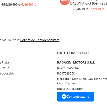
-64%
DAEWHA cod 9594723
630,89 RON
5,46 RON
22,46 RON
7,99 RON
la mai multe in
Politica de Confidentialitate
DATE COMERCIALE
 Plata
RADACINI MOTORS S.R.L.
e Retur
J40/21994/2004
Produselor
RO17083558
B-dul Iuliu Maniu, Nr. 246, Bloc Centr
Cam 127, Sector 6
Bucuresti, Bucuresti
Contacteaza-ne