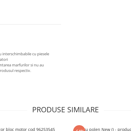
au interschimbabile cu piesele
atori
ntarea marfurilor si nu au
produsul respectiv.
PRODUSE SIMILARE
or bloc motor cod 96253545
Filtru polen New () - produ