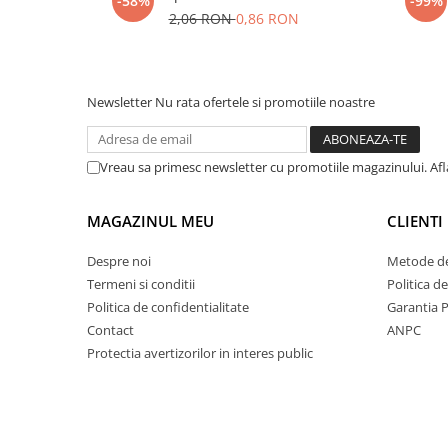
-58%
-99%
2,06 RON
0,86 RON
Newsletter
Nu rata ofertele si promotiile noastre
Vreau sa primesc newsletter cu promotiile magazinului. Af
MAGAZINUL MEU
CLIENTI
Despre noi
Metode de
Termeni si conditii
Politica d
Politica de confidentialitate
Garantia 
Contact
ANPC
Protectia avertizorilor in interes public