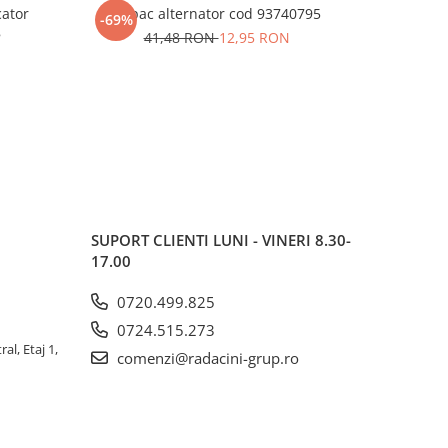
cator
Capac alternator cod 93740795
Pinion vi
-69%
-63%
8
41,48 RON
12,95 RON
SUPORT CLIENTI
LUNI - VINERI 8.30-
17.00
0720.499.825
0724.515.273
al, Etaj 1,
comenzi@radacini-grup.ro