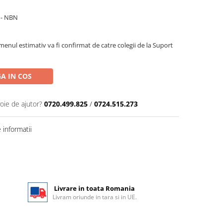
i - NBN
menul estimativ va fi confirmat de catre colegii de la Suport
A IN COS
oie de ajutor?
0720.499.825
/
0724.515.273
informatii
Livrare in toata Romania
Livram oriunde in tara si in UE.