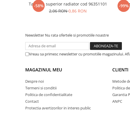
Tampon superior radiator cod 96351101
Senz
-58%
-99%
2,06 RON
0,86 RON
Newsletter
Nu rata ofertele si promotiile noastre
Vreau sa primesc newsletter cu promotiile magazinului. Af
MAGAZINUL MEU
CLIENTI
Despre noi
Metode de
Termeni si conditii
Politica d
Politica de confidentialitate
Garantia 
Contact
ANPC
Protectia avertizorilor in interes public