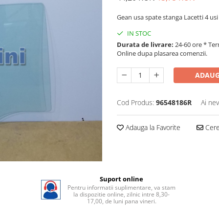
Gean usa spate stanga Lacetti 4 us
IN STOC
Durata de livrare:
24-60 ore * Ter
Online dupa plasarea comenzii.
ADAUG
Cod Produs:
96548186R
Ai nev
Adauga la Favorite
Cere 
Suport online
Pentru informatii suplimentare, va stam
la dispozitie online, zilnic intre 8,30-
17,00, de luni pana vineri.