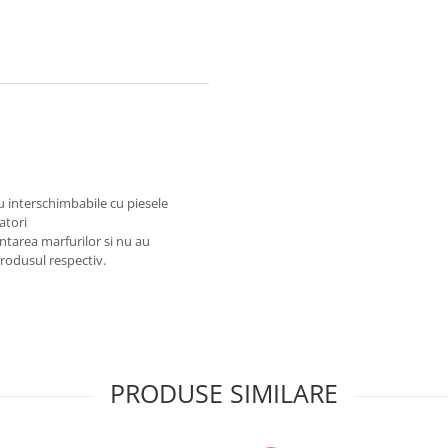
au interschimbabile cu piesele
atori
ntarea marfurilor si nu au
produsul respectiv.
PRODUSE SIMILARE