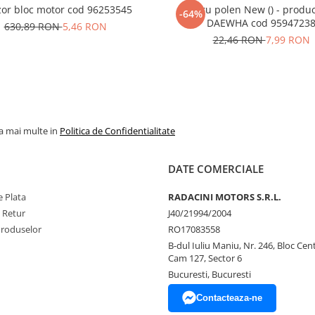
or bloc motor cod 96253545
Filtru polen New () - produ
-64%
DAEWHA cod 9594723
630,89 RON
5,46 RON
22,46 RON
7,99 RON
la mai multe in
Politica de Confidentialitate
DATE COMERCIALE
 Plata
RADACINI MOTORS S.R.L.
e Retur
J40/21994/2004
Produselor
RO17083558
B-dul Iuliu Maniu, Nr. 246, Bloc Centr
Cam 127, Sector 6
Bucuresti, Bucuresti
Contacteaza-ne