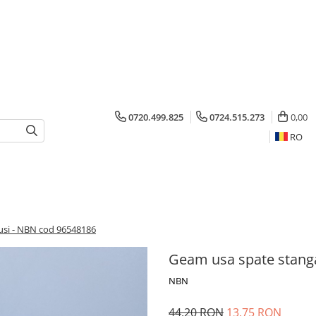
0720.499.825
0724.515.273
0,00
RO
usi - NBN cod 96548186
Geam usa spate stanga
NBN
44,20 RON
13,75 RON