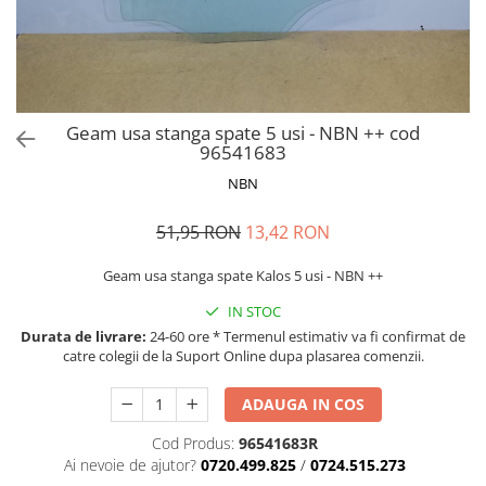
MOKKA / MOKKA X 2013-2019
SPARK M200 2005-2010
Mazda CX-80 KL
SX4 S-CROSS Hybrid 48V 2020-
MOVANO
SPARK M300 2010-2018
prezent
TIGRA-B 2004-2009
S-CROSS HYBRID 48V 2022-prezent
VECTRA-C 2002-2008
VITARA 2015-prezent
Geam usa stanga spate 5 usi - NBN ++ cod
VIVARO
VITARA Hybrid 48V 2020-prezent
96541683
ZAFIRA
VITARA Strong Hybrid 140V 2022-
NBN
prezent
51,95 RON
13,42 RON
eVitara 2025-prezent
Geam usa stanga spate Kalos 5 usi - NBN ++
IN STOC
Durata de livrare:
24-60 ore * Termenul estimativ va fi confirmat de
catre colegii de la Suport Online dupa plasarea comenzii.
ADAUGA IN COS
Cod Produs:
96541683R
Ai nevoie de ajutor?
0720.499.825
/
0724.515.273