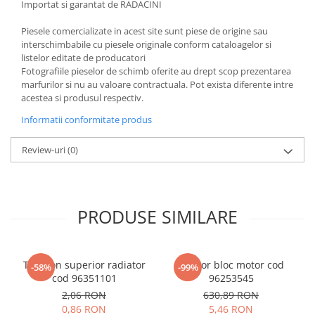
Importat si garantat de RADACINI
Piesele comercializate in acest site sunt piese de origine sau
interschimbabile cu piesele originale conform cataloagelor si
listelor editate de producatori
Fotografiile pieselor de schimb oferite au drept scop prezentarea
marfurilor si nu au valoare contractuala. Pot exista diferente intre
acestea si produsul respectiv.
Informatii conformitate produs
Review-uri
(0)
PRODUSE SIMILARE
Tampon superior radiator
Senzor bloc motor cod
-58%
-99%
cod 96351101
96253545
2,06 RON
630,89 RON
0,86 RON
5,46 RON