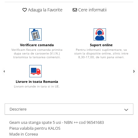
Adauga la Favorite
Cere informatii
Verificare comanda
Suport online
Verificam fiecare comanda primita
Pentru informatii suplimentare, va
dupa seria de caroserie (V.I.N.)
stam la dispozitie online, zilnic intre
transmisa la lansarea comenzii.
8,30-17,00, de luni pana vineri.
Livrare in toata Romania
Livram oriunde in tara si in UE.
Descriere
Geam usa stanga spate 5 usi - NBN ++ cod 96541683
Piesa valabila pentru KALOS
Made in Coreea