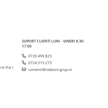
SUPORT CLIENTI
LUNI - VINERI 8.30-
17.00
0720.499.825
0724.515.273
al, Etaj 1,
comenzi@radacini-grup.ro