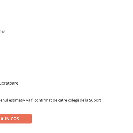
018
lucratoare
enul estimativ va fi confirmat de catre colegii de la Suport
A IN COS