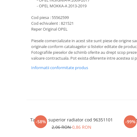
- OPEL INSIGNIA-A 2009-2017
- OPEL MOKKA-A 2013-2019
Cod piesa : 55562599
Cod echivalent : 821521
Reper Original OPEL
Piesele comercializate in acest site sunt piese de origine s
originale conform cataloagelor si listelor editate de produc
Fotografiile pieselor de schimb oferite au drept scop preze
valoare contractuala. Pot exista diferente intre acestea si 
Informatii conformitate produs
Tampon superior radiator cod 96351101
Senz
-58%
-99%
2,06 RON
0,86 RON