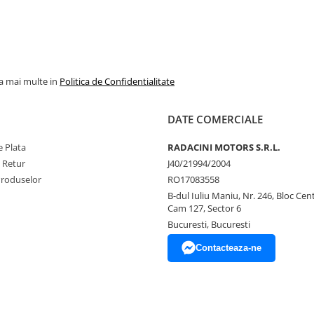
la mai multe in
Politica de Confidentialitate
DATE COMERCIALE
 Plata
RADACINI MOTORS S.R.L.
e Retur
J40/21994/2004
Produselor
RO17083558
B-dul Iuliu Maniu, Nr. 246, Bloc Centr
Cam 127, Sector 6
Bucuresti, Bucuresti
Contacteaza-ne