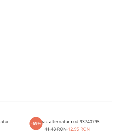
cator
Capac alternator cod 93740795
Pinion vi
-69%
-63%
8
41,48 RON
12,95 RON