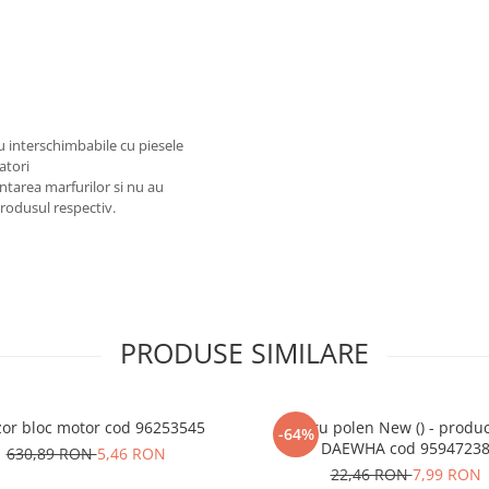
au interschimbabile cu piesele
atori
ntarea marfurilor si nu au
produsul respectiv.
PRODUSE SIMILARE
or bloc motor cod 96253545
Filtru polen New () - produ
-64%
DAEWHA cod 9594723
630,89 RON
5,46 RON
22,46 RON
7,99 RON