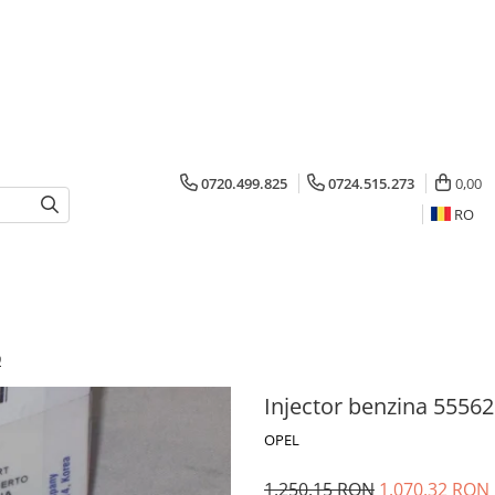
0720.499.825
0724.515.273
0,00
RO
9
Injector benzina 5556
OPEL
1.250,15 RON
1.070,32 RON