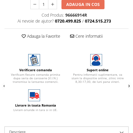
ADAUGA IN COS
Cod Produs:
96666914R
Ai nevoie de ajutor?
0720.499.825
/
0724.515.273
Adauga la Favorite
Cere informatii
Verificare comanda
Suport online
Verificam fiecare comanda primita
Pentru informatii suplimentare, va
dupa seria de caroserie (V.I.N.)
stam la dispozitie online, zilnic intre
transmisa la lansarea comenzii.
8,30-17,00, de luni pana vineri.
Livrare in toata Romania
Livram oriunde in tara si in UE.
Descriere