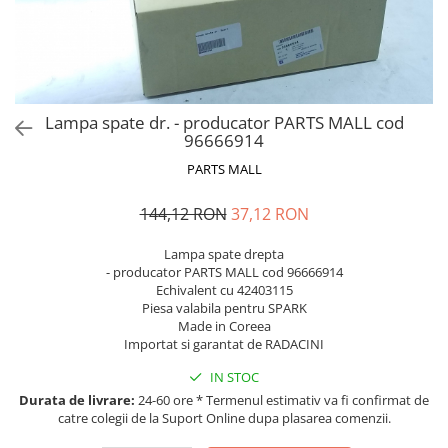
MOKKA / MOKKA X 2013-2019
SPARK M200 2005-2010
Mazda CX-80 KL
SX4 S-CROSS Hybrid 48V 2020-
MOVANO
SPARK M300 2010-2018
prezent
TIGRA-B 2004-2009
S-CROSS HYBRID 48V 2022-prezent
VECTRA-C 2002-2008
VITARA 2015-prezent
Lampa spate dr. - producator PARTS MALL cod
VIVARO
VITARA Hybrid 48V 2020-prezent
96666914
ZAFIRA
VITARA Strong Hybrid 140V 2022-
PARTS MALL
prezent
144,12 RON
37,12 RON
eVitara 2025-prezent
Lampa spate drepta
- producator PARTS MALL cod 96666914
Echivalent cu 42403115
Piesa valabila pentru SPARK
Made in Coreea
Importat si garantat de RADACINI
IN STOC
Durata de livrare:
24-60 ore * Termenul estimativ va fi confirmat de
catre colegii de la Suport Online dupa plasarea comenzii.