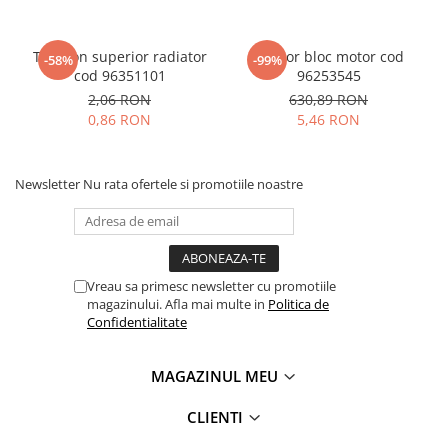
Tampon superior radiator
Senzor bloc motor cod
-58%
-99%
cod 96351101
96253545
2,06 RON
630,89 RON
0,86 RON
5,46 RON
Newsletter
Nu rata ofertele si promotiile noastre
Vreau sa primesc newsletter cu promotiile
magazinului. Afla mai multe in
Politica de
Confidentialitate
MAGAZINUL MEU
CLIENTI