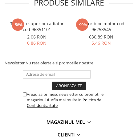
PRODUSE SIMILARE
Tampon superior radiator
Senzor bloc motor cod
-58%
-99%
cod 96351101
96253545
2,06 RON
630,89 RON
0,86 RON
5,46 RON
Newsletter
Nu rata ofertele si promotiile noastre
Vreau sa primesc newsletter cu promotiile
magazinului. Afla mai multe in
Politica de
Confidentialitate
MAGAZINUL MEU
CLIENTI