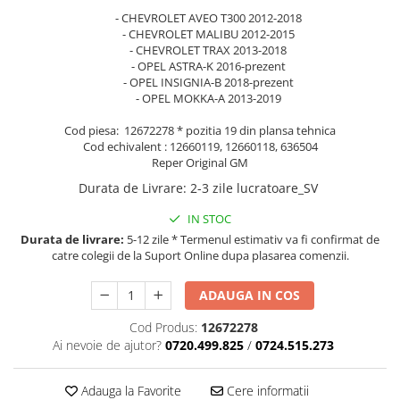
- CHEVROLET AVEO T300 2012-2018
- CHEVROLET MALIBU 2012-2015
- CHEVROLET TRAX 2013-2018
- OPEL ASTRA-K 2016-prezent
- OPEL INSIGNIA-B 2018-prezent
- OPEL MOKKA-A 2013-2019
Cod piesa: 12672278 * pozitia 19 din plansa tehnica
Cod echivalent : 12660119, 12660118, 636504
Reper Original GM
Durata de Livrare
:
2-3 zile lucratoare_SV
IN STOC
Durata de livrare:
5-12 zile * Termenul estimativ va fi confirmat de
catre colegii de la Suport Online dupa plasarea comenzii.
ADAUGA IN COS
Cod Produs:
12672278
Ai nevoie de ajutor?
0720.499.825
/
0724.515.273
Adauga la Favorite
Cere informatii