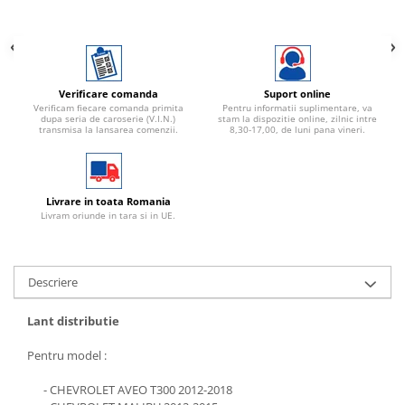
Verificare comanda
Suport online
Verificam fiecare comanda primita
Pentru informatii suplimentare, va
dupa seria de caroserie (V.I.N.)
stam la dispozitie online, zilnic intre
transmisa la lansarea comenzii.
8,30-17,00, de luni pana vineri.
Livrare in toata Romania
Livram oriunde in tara si in UE.
Descriere
Lant distributie
Pentru model :
- CHEVROLET AVEO T300 2012-2018