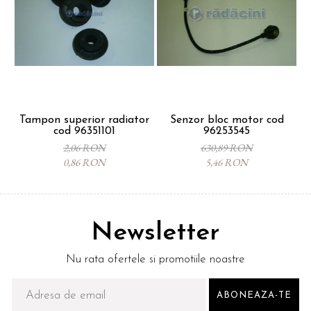
Tampon superior radiator
Senzor bloc motor cod
cod 96351101
96253545
p
2,06 RON
630,89 RON
0,86 RON
5,46 RON
Newsletter
Nu rata ofertele si promotiile noastre