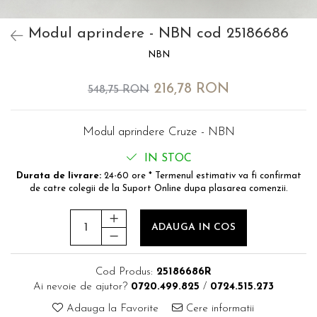
MOKKA / MOKKA X 2013-2019
SPARK M200 2005-2010
Mazda CX-80 KL
SX4 S-CROSS Hybrid 48V 2020-
MOVANO
SPARK M300 2010-2018
prezent
Modul aprindere - NBN cod 25186686
TIGRA-B 2004-2009
S-CROSS HYBRID 48V 2022-
NBN
prezent
VECTRA-C 2002-2008
VITARA 2015-prezent
216,78 RON
VIVARO
548,75 RON
VITARA Hybrid 48V 2020-prezent
ZAFIRA
VITARA Strong Hybrid 140V 2022-
Modul aprindere Cruze - NBN
prezent
IN STOC
eVitara 2025-prezent
Durata de livrare:
24-60 ore * Termenul estimativ va fi confirmat
de catre colegii de la Suport Online dupa plasarea comenzii.
ADAUGA IN COS
Cod Produs:
25186686R
Ai nevoie de ajutor?
0720.499.825
/
0724.515.273
Adauga la Favorite
Cere informatii