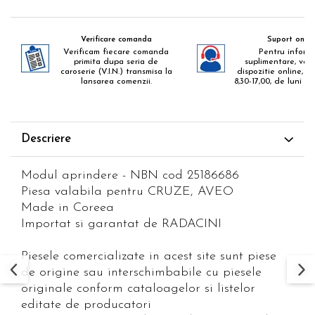
Verificare comanda
Suport onlin
Verificam fiecare comanda
Pentru informa
primita dupa seria de
suplimentare, va 
caroserie (V.I.N.) transmisa la
dispozitie online, zil
lansarea comenzii.
8,30-17,00, de luni pa
Descriere
Modul aprindere - NBN cod 25186686
Piesa valabila pentru CRUZE, AVEO
Made in Coreea
Importat si garantat de RADACINI
Piesele comercializate in acest site sunt piese
de origine sau interschimbabile cu piesele
originale conform cataloagelor si listelor
editate de producatori