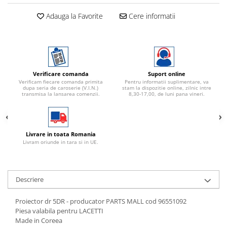
Adauga la Favorite
Cere informatii
Verificare comanda
Suport online
Verificam fiecare comanda primita
Pentru informatii suplimentare, va
dupa seria de caroserie (V.I.N.)
stam la dispozitie online, zilnic intre
transmisa la lansarea comenzii.
8,30-17,00, de luni pana vineri.
Livrare in toata Romania
Livram oriunde in tara si in UE.
Descriere
Proiector dr 5DR - producator PARTS MALL cod 96551092
Piesa valabila pentru LACETTI
Made in Coreea