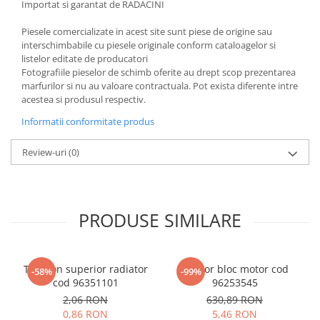
Importat si garantat de RADACINI
Piesele comercializate in acest site sunt piese de origine sau
interschimbabile cu piesele originale conform cataloagelor si
listelor editate de producatori
Fotografiile pieselor de schimb oferite au drept scop prezentarea
marfurilor si nu au valoare contractuala. Pot exista diferente intre
acestea si produsul respectiv.
Informatii conformitate produs
Review-uri
(0)
PRODUSE SIMILARE
Tampon superior radiator
Senzor bloc motor cod
-58%
-99%
cod 96351101
96253545
2,06 RON
630,89 RON
0,86 RON
5,46 RON