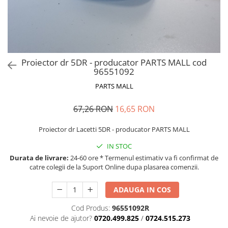
MOKKA / MOKKA X 2013-2019
SPARK M200 2005-2010
Mazda CX-80 KL
SX4 S-CROSS Hybrid 48V 2020-
MOVANO
SPARK M300 2010-2018
prezent
TIGRA-B 2004-2009
S-CROSS HYBRID 48V 2022-prezent
VECTRA-C 2002-2008
VITARA 2015-prezent
Proiector dr 5DR - producator PARTS MALL cod
VIVARO
VITARA Hybrid 48V 2020-prezent
96551092
ZAFIRA
VITARA Strong Hybrid 140V 2022-
PARTS MALL
prezent
67,26 RON
16,65 RON
eVitara 2025-prezent
Proiector dr Lacetti 5DR - producator PARTS MALL
IN STOC
Durata de livrare:
24-60 ore * Termenul estimativ va fi confirmat de
catre colegii de la Suport Online dupa plasarea comenzii.
ADAUGA IN COS
Cod Produs:
96551092R
Ai nevoie de ajutor?
0720.499.825
/
0724.515.273