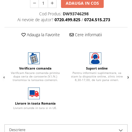
ADAUGA IN COS
Cod Produs:
DW93746298
Ai nevoie de ajutor?
0720.499.825
/
0724.515.273
Adauga la Favorite
Cere informatii
Verificare comanda
Suport online
Verificam fiecare comanda primita
Pentru informatii suplimentare, va
dupa seria de caroserie (V.I.N.)
stam la dispozitie online, zilnic intre
transmisa la lansarea comenzii.
8,30-17,00, de luni pana vineri.
Livrare in toata Romania
Livram oriunde in tara si in UE.
Descriere