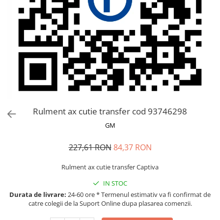
MOKKA / MOKKA X 2013-2019
SPARK M200 2005-2010
Mazda CX-80 KL
SX4 S-CROSS Hybrid 48V 2020-
MOVANO
SPARK M300 2010-2018
prezent
TIGRA-B 2004-2009
S-CROSS HYBRID 48V 2022-prezent
VECTRA-C 2002-2008
VITARA 2015-prezent
VIVARO
VITARA Hybrid 48V 2020-prezent
ZAFIRA
VITARA Strong Hybrid 140V 2022-
prezent
eVitara 2025-prezent
Rulment ax cutie transfer cod 93746298
GM
227,61 RON
84,37 RON
Rulment ax cutie transfer Captiva
IN STOC
Durata de livrare:
24-60 ore * Termenul estimativ va fi confirmat de
catre colegii de la Suport Online dupa plasarea comenzii.