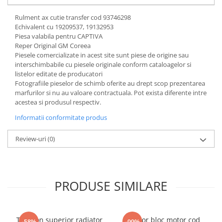
Rulment ax cutie transfer cod 93746298
Echivalent cu 19209537, 19132953
Piesa valabila pentru CAPTIVA
Reper Original GM Coreea
Piesele comercializate in acest site sunt piese de origine sau
interschimbabile cu piesele originale conform cataloagelor si
listelor editate de producatori
Fotografiile pieselor de schimb oferite au drept scop prezentarea
marfurilor si nu au valoare contractuala. Pot exista diferente intre
acestea si produsul respectiv.
Informatii conformitate produs
Review-uri
(0)
PRODUSE SIMILARE
Tampon superior radiator
Senzor bloc motor cod
-58%
-99%