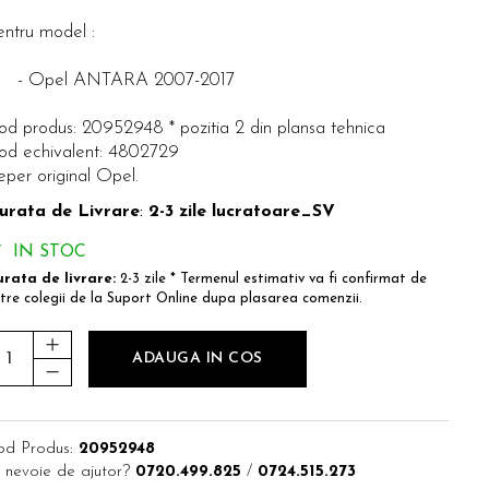
entru model :
 Opel ANTARA 2007-2017
od produs: 20952948 * pozitia 2 din plansa tehnica
od echivalent: 4802729
eper original Opel.
urata de Livrare
:
2-3 zile lucratoare_SV
IN STOC
rata de livrare:
2-3 zile * Termenul estimativ va fi confirmat de
tre colegii de la Suport Online dupa plasarea comenzii.
ADAUGA IN COS
od Produs:
20952948
 nevoie de ajutor?
0720.499.825
/
0724.515.273