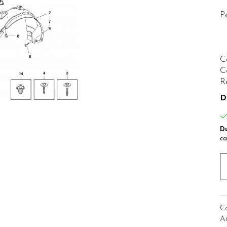
P
-
C
C
R
D
Du
ca
C
Ai