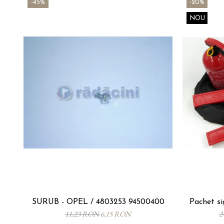
-45%
-20%
NOU
SURUB - OPEL / 4803253 94500400
Pachet s
11,23 RON
6,15 RON
2