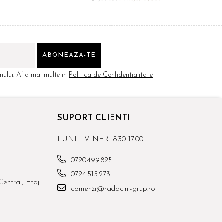
ului. Afla mai multe in
Politica de Confidentialitate
SUPORT CLIENTI
LUNI - VINERI 8.30-17.00
0720.499.825
0724.515.273
Central, Etaj
comenzi@radacini-grup.ro