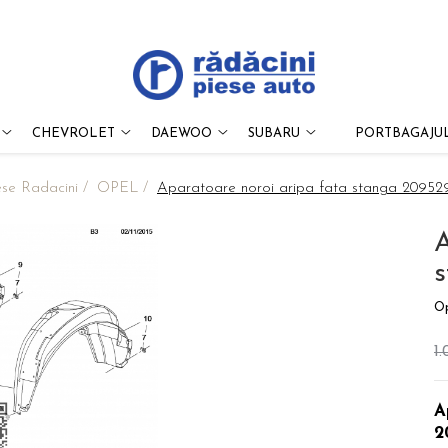
CHEVROLET
DAEWOO
SUBARU
PORTBAGAJUL
ese Radacini /
OPEL /
Aparatoare noroi aripa fata stanga 20952
A
Op
1
A
2