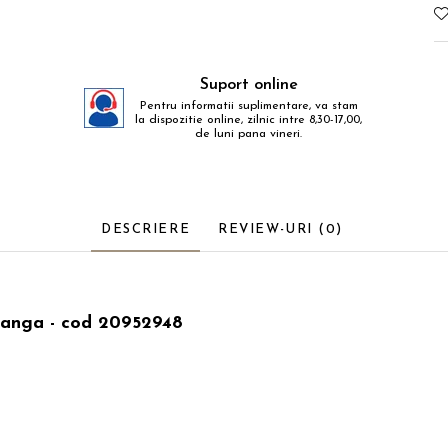
Suport online
Pentru informatii suplimentare, va stam
la dispozitie online, zilnic intre 8,30-17,00,
de luni pana vineri.
DESCRIERE
REVIEW-URI
(0)
tanga - cod 20952948