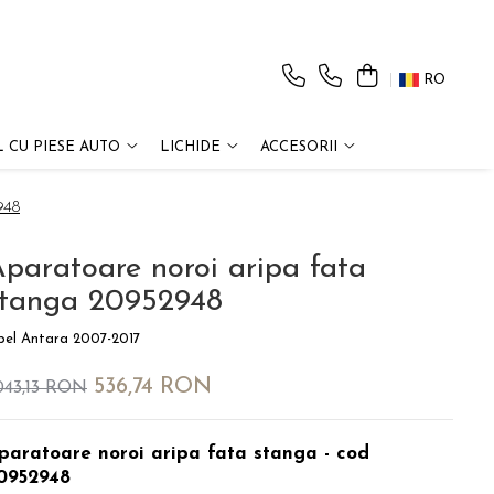
RO
 CU PIESE AUTO
LICHIDE
ACCESORII
948
paratoare noroi aripa fata
stanga 20952948
el Antara 2007-2017
536,74 RON
.043,13 RON
paratoare noroi aripa fata stanga - cod
0952948