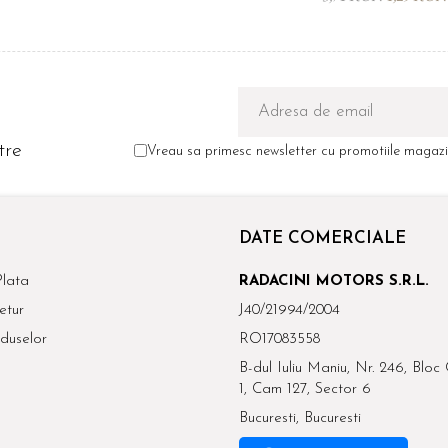
tre
Vreau sa primesc newsletter cu promotiile magazin
DATE COMERCIALE
lata
RADACINI MOTORS S.R.L.
etur
J40/21994/2004
duselor
RO17083558
B-dul Iuliu Maniu, Nr. 246, Bloc 
1, Cam 127, Sector 6
Bucuresti, Bucuresti