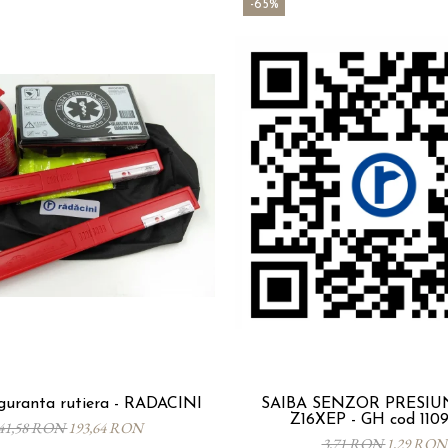
-65%
iguranta rutiera - RADACINI
SAIBA SENZOR PRESIU
Z16XEP - GH cod 1109
41,58 RON
193,64 RON
3,71 RON
1,29 RON