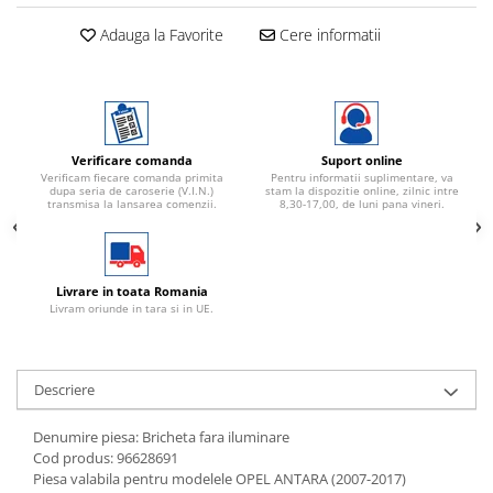
Adauga la Favorite
Cere informatii
Verificare comanda
Suport online
Verificam fiecare comanda primita
Pentru informatii suplimentare, va
dupa seria de caroserie (V.I.N.)
stam la dispozitie online, zilnic intre
transmisa la lansarea comenzii.
8,30-17,00, de luni pana vineri.
Livrare in toata Romania
Livram oriunde in tara si in UE.
Descriere
Denumire piesa: Bricheta fara iluminare
Cod produs: 96628691
Piesa valabila pentru modelele OPEL ANTARA (2007-2017)