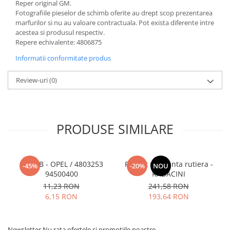
Reper original GM.
Fotografiile pieselor de schimb oferite au drept scop prezentarea
marfurilor si nu au valoare contractuala. Pot exista diferente intre
acestea si produsul respectiv.
Repere echivalente: 4806875
Informatii conformitate produs
Review-uri
(0)
PRODUSE SIMILARE
SURUB - OPEL / 4803253
Pachet siguranta rutiera -
-45%
-20%
NOU
94500400
RADACINI
11,23 RON
241,58 RON
6,15 RON
193,64 RON
Newsletter
Nu rata ofertele si promotiile noastre