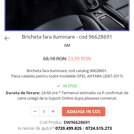
MOKKA / MOKKA X 2013-2019
SPARK M200 2005-2010
Mazda CX-80 KL
SX4 S-CROSS Hybrid 48V 2020-
MOVANO
SPARK M300 2010-2018
prezent
TIGRA-B 2004-2009
S-CROSS HYBRID 48V 2022-prezent
VECTRA-C 2002-2008
VITARA 2015-prezent
Bricheta fara iluminare - cod 96628691
VIVARO
VITARA Hybrid 48V 2020-prezent
GM
ZAFIRA
VITARA Strong Hybrid 140V 2022-
prezent
68,18 RON
23,99 RON
eVitara 2025-prezent
Bricheta fara iluminare, cod catalog 96628691.
Piesa valabila pentru toate modelele OPEL ANTARA (2007-2017)
IN STOC
Durata de livrare:
24-60 ore * Termenul estimativ va fi confirmat de
catre colegii de la Suport Online dupa plasarea comenzii.
ADAUGA IN COS
Cod Produs:
DW96628691
Ai nevoie de ajutor?
0720.499.825
/
0724.515.273