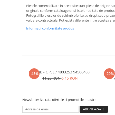
Piesele comercializate in acest site sunt piese de origine s
originale conform cataloagelor si listelor editate de produc
Fotografiile pieselor de schimb oferite au drept scop preze
valoare contractuala. Pot exista diferente intre acestea si 
Informatii conformitate produs
SURUB - OPEL / 4803253 94500400
Pachet
-45%
-20%
11,23 RON
6,15 RON
Newsletter
Nu rata ofertele si promotiile noastre