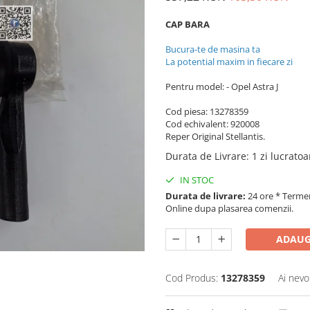
CAP BARA
Bucura-te de masina ta
La potential maxim in fiecare zi
Pentru model: - Opel Astra J
Cod piesa: 13278359
Cod echivalent: 920008
Reper Original Stellantis.
Durata de Livrare
:
1 zi lucrato
IN STOC
Durata de livrare:
24 ore * Termenu
Online dupa plasarea comenzii.
ADAUG
Cod Produs:
13278359
Ai nevo