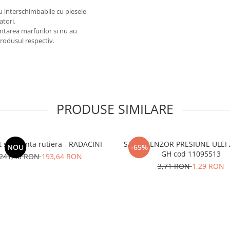
au interschimbabile cu piesele
atori.
ntarea marfurilor si nu au
produsul respectiv.
PRODUSE SIMILARE
 siguranta rutiera - RADACINI
SAIBA SENZOR PRESIUNE ULEI 
NOU
-65%
GH cod 11095513
241,58 RON
193,64 RON
3,71 RON
1,29 RON