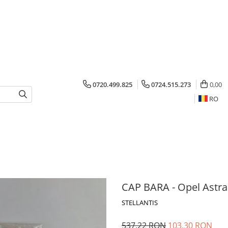
0720.499.825
0724.515.273
0,00
RO
CAP BARA - Opel Astra
STELLANTIS
537,22 RON
103,30 RON