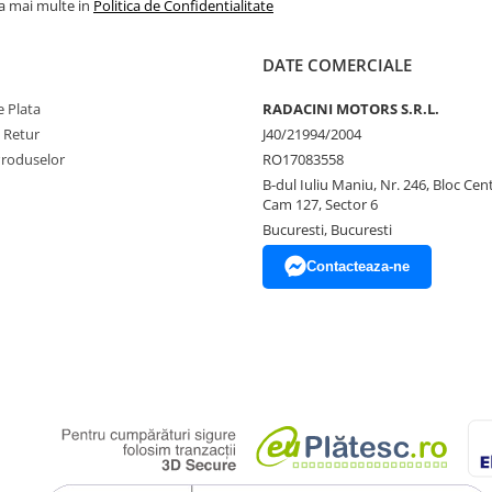
la mai multe in
Politica de Confidentialitate
DATE COMERCIALE
 Plata
RADACINI MOTORS S.R.L.
e Retur
J40/21994/2004
Produselor
RO17083558
B-dul Iuliu Maniu, Nr. 246, Bloc Centr
Cam 127, Sector 6
Bucuresti, Bucuresti
Contacteaza-ne