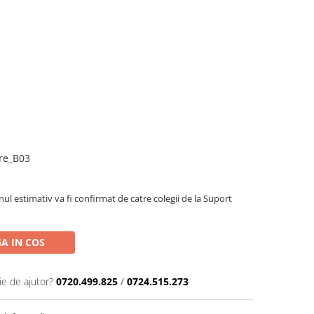
are_B03
l estimativ va fi confirmat de catre colegii de la Suport
A IN COS
ie de ajutor?
0720.499.825
/
0724.515.273