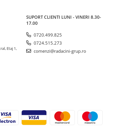
SUPORT CLIENTI
LUNI - VINERI 8.30-
17.00
0720.499.825
0724.515.273
al, Etaj 1,
comenzi@radacini-grup.ro