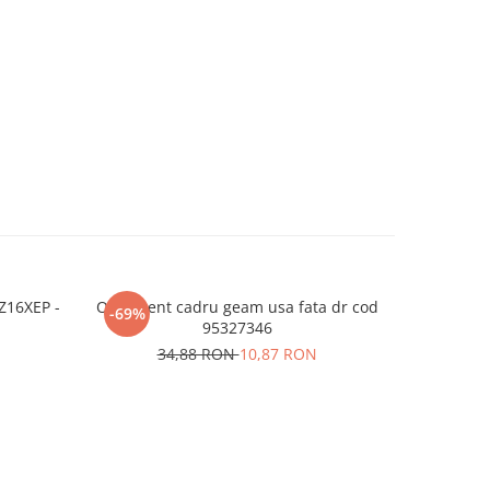
Z16XEP -
Ornament cadru geam usa fata dr cod
CAUCIUC 
-69%
-48%
95327346
1
34,88 RON
10,87 RON