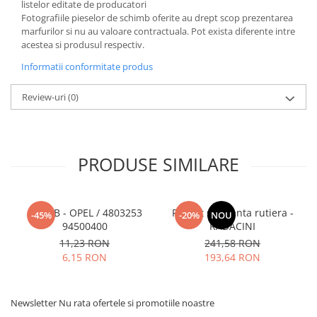
listelor editate de producatori
Fotografiile pieselor de schimb oferite au drept scop prezentarea
marfurilor si nu au valoare contractuala. Pot exista diferente intre
acestea si produsul respectiv.
Informatii conformitate produs
Review-uri
(0)
PRODUSE SIMILARE
SURUB - OPEL / 4803253
Pachet siguranta rutiera -
-45%
-20%
NOU
94500400
RADACINI
11,23 RON
241,58 RON
6,15 RON
193,64 RON
Newsletter
Nu rata ofertele si promotiile noastre