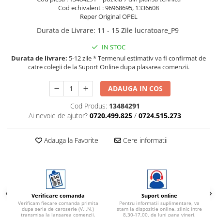
Cod echivalent : 96968695, 1336608
Reper Original OPEL
Durata de Livrare
:
11 - 15 Zile lucratoare_P9
IN STOC
Durata de livrare:
5-12 zile * Termenul estimativ va fi confirmat de
catre colegii de la Suport Online dupa plasarea comenzii.
ADAUGA IN COS
Cod Produs:
13484291
Ai nevoie de ajutor?
0720.499.825
/
0724.515.273
Adauga la Favorite
Cere informatii
Verificare comanda
Suport online
Verificam fiecare comanda primita
Pentru informatii suplimentare, va
dupa seria de caroserie (V.I.N.)
stam la dispozitie online, zilnic intre
transmisa la lansarea comenzii.
8,30-17,00, de luni pana vineri.