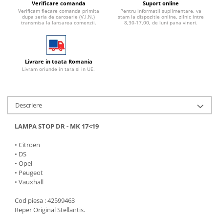
Verificare comanda
Suport online
Verificam fiecare comanda primita
Pentru informatii suplimentare, va
dupa seria de caroserie (V.I.N.)
stam la dispozitie online, zilnic intre
transmisa la lansarea comenzii.
8,30-17,00, de luni pana vineri.
Livrare in toata Romania
Livram oriunde in tara si in UE.
Descriere
LAMPA STOP DR - MK 17<19
• Citroen
• DS
• Opel
• Peugeot
• Vauxhall
Cod piesa : 42599463
Reper Original Stellantis.