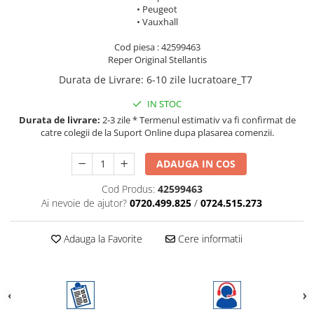
• Peugeot
• Vauxhall
Cod piesa : 42599463
Reper Original Stellantis
Durata de Livrare
:
6-10 zile lucratoare_T7
IN STOC
Durata de livrare:
2-3 zile * Termenul estimativ va fi confirmat de
catre colegii de la Suport Online dupa plasarea comenzii.
ADAUGA IN COS
Cod Produs:
42599463
Ai nevoie de ajutor?
0720.499.825
/
0724.515.273
Adauga la Favorite
Cere informatii