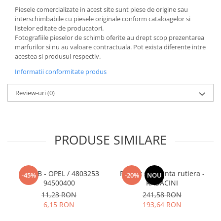
Piesele comercializate in acest site sunt piese de origine sau
interschimbabile cu piesele originale conform cataloagelor si
listelor editate de producatori.
Fotografiile pieselor de schimb oferite au drept scop prezentarea
marfurilor si nu au valoare contractuala. Pot exista diferente intre
acestea si produsul respectiv.
Informatii conformitate produs
Review-uri
(0)
PRODUSE SIMILARE
SURUB - OPEL / 4803253
Pachet siguranta rutiera -
-45%
-20%
NOU
94500400
RADACINI
11,23 RON
241,58 RON
6,15 RON
193,64 RON