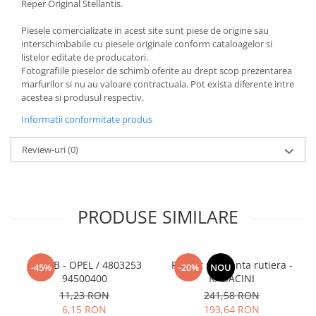
Reper Original Stellantis.
Piesele comercializate in acest site sunt piese de origine sau
interschimbabile cu piesele originale conform cataloagelor si
listelor editate de producatori.
Fotografiile pieselor de schimb oferite au drept scop prezentarea
marfurilor si nu au valoare contractuala. Pot exista diferente intre
acestea si produsul respectiv.
Informatii conformitate produs
Review-uri
(0)
PRODUSE SIMILARE
SURUB - OPEL / 4803253
Pachet siguranta rutiera -
-45%
-20%
NOU
94500400
RADACINI
11,23 RON
241,58 RON
6,15 RON
193,64 RON