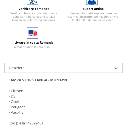
Verificare comanda
Suport online
Verificam fiecare comanda primita
Pentru informatii suplimentare, va
dupa seria de caroserie (V.I.N.)
stam la dispozitie online, zilnic intre
transmisa la lansarea comenzii.
8,30-17,00, de luni pana vineri.
Livrare in toata Romania
Livram oriunde in tara si in UE.
Descriere
LAMPA STOP STANGA - MK 13<19
• Citroen
• DS
• Opel
• Peugeot
• Vauxhall
Cod piesa : 42599461