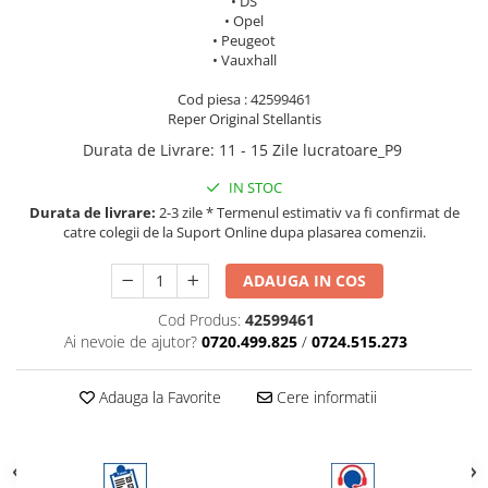
• DS
• Opel
• Peugeot
• Vauxhall
Cod piesa : 42599461
Reper Original Stellantis
Durata de Livrare
:
11 - 15 Zile lucratoare_P9
IN STOC
Durata de livrare:
2-3 zile * Termenul estimativ va fi confirmat de
catre colegii de la Suport Online dupa plasarea comenzii.
ADAUGA IN COS
Cod Produs:
42599461
Ai nevoie de ajutor?
0720.499.825
/
0724.515.273
Adauga la Favorite
Cere informatii