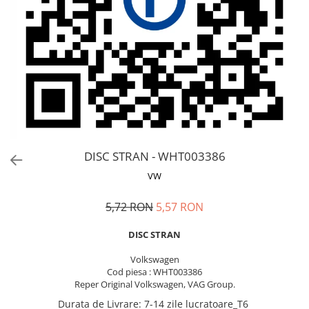
MOKKA / MOKKA X 2013-2019
SPARK M200 2005-2010
Mazda CX-80 KL
SX4 S-CROSS Hybrid 48V 2020-
MOVANO
SPARK M300 2010-2018
prezent
TIGRA-B 2004-2009
S-CROSS HYBRID 48V 2022-prezent
VECTRA-C 2002-2008
VITARA 2015-prezent
VIVARO
VITARA Hybrid 48V 2020-prezent
ZAFIRA
VITARA Strong Hybrid 140V 2022-
prezent
eVitara 2025-prezent
DISC STRAN - WHT003386
VW
5,72 RON
5,57 RON
DISC STRAN
Volkswagen
Cod piesa : WHT003386
Reper Original Volkswagen, VAG Group.
Durata de Livrare
:
7-14 zile lucratoare_T6