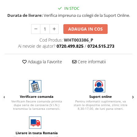
IN STOC
Durata de livrare:
Verifica impreuna cu colegii de la Suport Online.
ADAUGA IN COS
Cod Produs:
WHT003386_P
Ai nevoie de ajutor?
0720.499.825
/
0724.515.273
Adauga la Favorite
Cere informatii
Verificare comanda
Suport online
Verificam fiecare comanda primita
Pentru informatii suplimentare, va
dupa seria de caroserie (V.I.N.)
stam la dispozitie online, zilnic intre
transmisa la lansarea comenzii.
8,30-17,00, de luni pana vineri.
Livrare in toata Romania