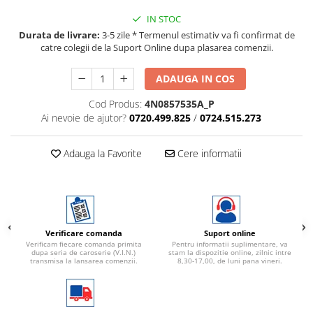
IN STOC
Durata de livrare:
3-5 zile * Termenul estimativ va fi confirmat de
catre colegii de la Suport Online dupa plasarea comenzii.
ADAUGA IN COS
Cod Produs:
4N0857535A_P
Ai nevoie de ajutor?
0720.499.825
/
0724.515.273
Adauga la Favorite
Cere informatii
Verificare comanda
Suport online
Verificam fiecare comanda primita
Pentru informatii suplimentare, va
dupa seria de caroserie (V.I.N.)
stam la dispozitie online, zilnic intre
transmisa la lansarea comenzii.
8,30-17,00, de luni pana vineri.