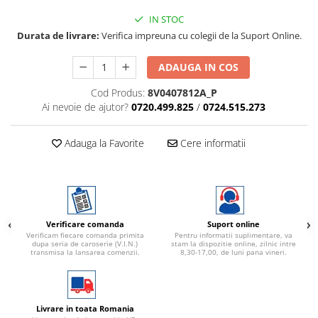
IN STOC
Durata de livrare:
Verifica impreuna cu colegii de la Suport Online.
ADAUGA IN COS
Cod Produs:
8V0407812A_P
Ai nevoie de ajutor?
0720.499.825
/
0724.515.273
Adauga la Favorite
Cere informatii
Verificare comanda
Suport online
Verificam fiecare comanda primita
Pentru informatii suplimentare, va
dupa seria de caroserie (V.I.N.)
stam la dispozitie online, zilnic intre
transmisa la lansarea comenzii.
8,30-17,00, de luni pana vineri.
Livrare in toata Romania