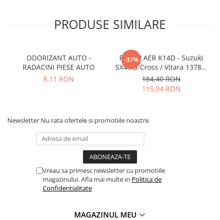
PRODUSE SIMILARE
ODORIZANT AUTO -
FILTRU AER K14D - Suzuki
A
-37%
RADACINI PIESE AUTO
SX4 / S-Cross / Vitara 13780-
53SA0-000
8,11 RON
184,40 RON
115,94 RON
Newsletter
Nu rata ofertele si promotiile noastre
Vreau sa primesc newsletter cu promotiile
magazinului. Afla mai multe in
Politica de
Confidentialitate
MAGAZINUL MEU