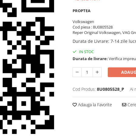
PROPTEA
Volkswagen
Cod piesa : 8U0805528
Reper Original Volkswagen, VAG Gr
Durata de Livrare
:
7-14 zile lu
IN STOC
Durata de livrare:
Verifica impreu
ADAUG
Cod Produs:
8U0805528_P
Ai 
Adauga la Favorite
Cere 