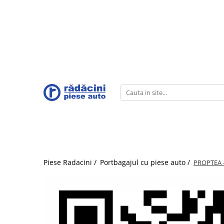
Opel
Mazda
Suzuki
Roti iarna
Chevrolet
Daewoo
Subaru
Portbagajul cu piese auto
Lichide
Accesorii
ADAM 2013-2019
Mazda 6e 2025
SWIFT Hybrid 12V 2020-prezent
Set roti iarna Suzuki
TRAX
CIELO 1996-2007
LEGACY
Portbagajul cu piese Stellantis
Ulei Mazda
BECURI
CITROEN, DS, OPEL, PEUGEOT,
AMPERA 2012-2015
Mazda 2 DJ/DL 2014-prezent
SWIFT SPORT Hybrid 48V 2020-
Set roti iarna Mazda
AVEO / KALOS T200 2003-2008
MATIZ 1998-2008
OUTBACK
Lichid frana
PARAVANTURI
VAUXHALL
prezent
Portbagajul cu piese Mazda
ANTARA 2007-2017
Mazda 2 ZV Hybrid 2021-prezent
Set roti iarna Opel
AVEO T250 / T255 2006-2011
NUBIRA 1997-2002
TRIBECA
Solutie parbriz
STERGATOARE
ACROSS 2020-prezent
Portbagajul cu piese Suzuki
ASTRA
Mazda 3 BP 2018-prezent
AVEO T300 2012-2018
TICO
FORESTER
Antigel
PACHET LEGISLATIV
BALENO 2015-prezent
Portbagajul cu piese Honda
CASCADA 2013-2019
Mazda 6 GL 2016-prezent
CAPTIVA 2007-2018
ESPERO 1994-1998
IMPREZA
IGNIS 2015-prezent
Portbagajul cu piese Ford
COMBO
Mazda CX-3 DK 2015-prezent
CRUZE 2010-2017
LEGANZA 1998-2002
VIVIO
IGNIS Hybrid 12V 2020-prezent
Portbagajul cu piese Dacia-Renault
CORSA
Mazda CX-30 DM 2019-prezent
EPICA 2007-2011
DAMAS
JIMNY 2018-prezent
Portbagajul cu piese VW
CROSSLAND X 2017-prezent
Mazda CX-5 KF 2017-prezent
EVANDA 2003-2006
TACUMA 2001-2008
Piese Radacini /
Portbagajul cu piese auto /
PROPTEA 
SWACE 2020-prezent
Portbagajul cu piese MG
GRANDLAND X 2018-prezent
Mazda CX-60 KH 2022-prezent
LACETTI 2003-2012
LANOS 1997-2002
SWIFT 2017-prezent
INSIGNIA
Mazda MX-5 ND 2015-prezent
MALIBU 2012-2015
SWIFT SPORT 2018-prezent
MERIVA
Mazda MX-30 DR ELECTRIC 2020-
ORLANDO 2011-2017
prezent
SX4 S-CROSS 2013-prezent