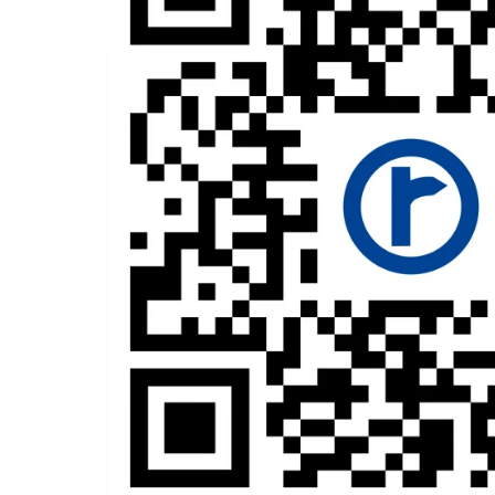
MOKKA / MOKKA X 2013-2019
SPARK M200 2005-2010
Mazda CX-80 KL
SX4 S-CROSS Hybrid 48V 2020-
MOVANO
SPARK M300 2010-2018
prezent
TIGRA-B 2004-2009
S-CROSS HYBRID 48V 2022-prezent
VECTRA-C 2002-2008
VITARA 2015-prezent
VIVARO
VITARA Hybrid 48V 2020-prezent
ZAFIRA
VITARA Strong Hybrid 140V 2022-
prezent
eVitara 2025-prezent