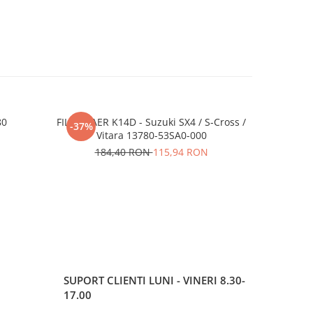
80
FILTRU AER K14D - Suzuki SX4 / S-Cross /
ULEI MAZ
-37%
-65%
Vitara 13780-53SA0-000
N
184,40 RON
115,94 RON
2
SUPORT CLIENTI
LUNI - VINERI 8.30-
17.00