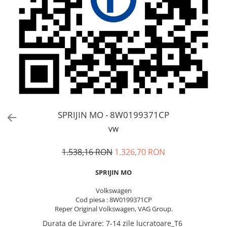
MOKKA / MOKKA X 2013-2019
SPARK M200 2005-2010
Mazda CX-80 KL
SX4 S-CROSS Hybrid 48V 2020-
MOVANO
SPARK M300 2010-2018
prezent
TIGRA-B 2004-2009
S-CROSS HYBRID 48V 2022-prezent
VECTRA-C 2002-2008
VITARA 2015-prezent
VIVARO
VITARA Hybrid 48V 2020-prezent
ZAFIRA
VITARA Strong Hybrid 140V 2022-
prezent
eVitara 2025-prezent
SPRIJIN MO - 8W0199371CP
VW
1.538,16 RON
1.326,70 RON
SPRIJIN MO
Volkswagen
Cod piesa : 8W0199371CP
Reper Original Volkswagen, VAG Group.
Durata de Livrare
:
7-14 zile lucratoare_T6