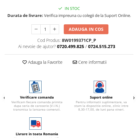
IN STOC
Durata de livrare:
Verifica impreuna cu colegii de la Suport Online.
ADAUGA IN COS
Cod Produs:
8W0199371CP_P
Ai nevoie de ajutor?
0720.499.825
/
0724.515.273
Adauga la Favorite
Cere informatii
Verificare comanda
Suport online
Verificam fiecare comanda primita
Pentru informatii suplimentare, va
dupa seria de caroserie (V.I.N.)
stam la dispozitie online, zilnic intre
transmisa la lansarea comenzii.
8,30-17,00, de luni pana vineri.
Livrare in toata Romania