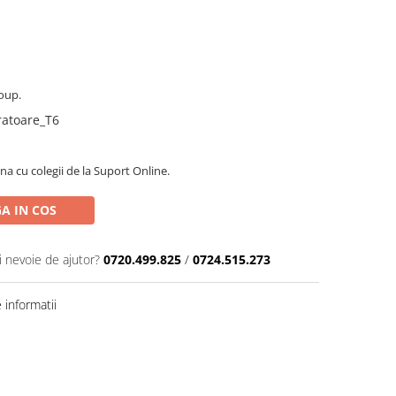
oup.
cratoare_T6
na cu colegii de la Suport Online.
A IN COS
i nevoie de ajutor?
0720.499.825
/
0724.515.273
informatii