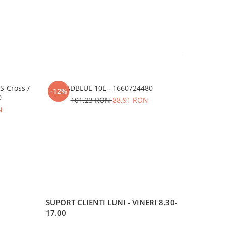
S-Cross /
ADBLUE 10L - 1660724480
ULEI MOT
-12%
-56%
0
Su
101,23 RON
88,91 RON
N
45
SUPORT CLIENTI
LUNI - VINERI 8.30-
17.00