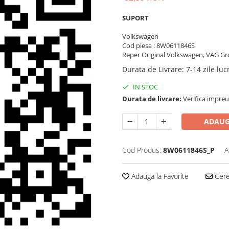
SUPORT
Volkswagen
Cod piesa : 8W0611846S
Reper Original Volkswagen, VAG Gr
Durata de Livrare
:
7-14 zile lu
IN STOC
Durata de livrare:
Verifica impreu
ADAUG
Cod Produs:
8W0611846S_P
A
Adauga la Favorite
Cere 