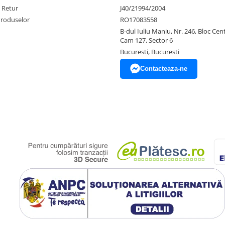
e Retur
J40/21994/2004
Produselor
RO17083558
B-dul Iuliu Maniu, Nr. 246, Bloc Centr
Cam 127, Sector 6
Bucuresti, Bucuresti
Contacteaza-ne