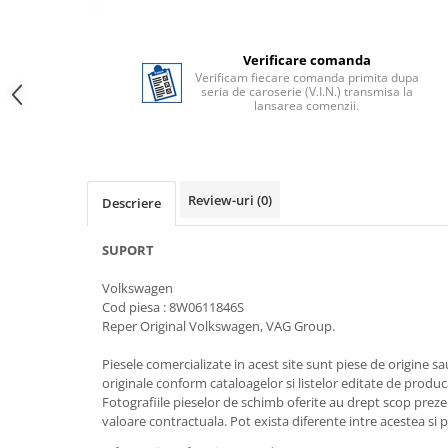
Verificare comanda
Verificam fiecare comanda primita dupa
seria de caroserie (V.I.N.) transmisa la
lansarea comenzii.
Review-uri
(0)
Descriere
SUPORT
Volkswagen
Cod piesa : 8W0611846S
Reper Original Volkswagen, VAG Group.
Piesele comercializate in acest site sunt piese de origine s
originale conform cataloagelor si listelor editate de produc
Fotografiile pieselor de schimb oferite au drept scop preze
valoare contractuala. Pot exista diferente intre acestea si 