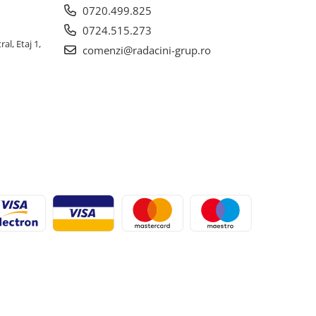
0720.499.825
0724.515.273
al, Etaj 1,
comenzi@radacini-grup.ro