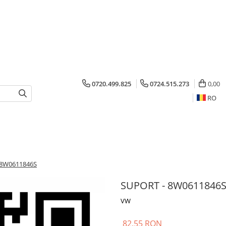
0720.499.825
0724.515.273
0,00
RO
 8W0611846S
SUPORT - 8W0611846
VW
82,55 RON