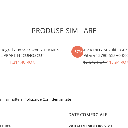
PRODUSE SIMILARE
834735780 - TERMEN
FILTRU AER K14D - Suzuki SX4 / 
-37%
LIVRARE NECUNOSCUT
Vitara 13780-53SA0-00
1.214,40 RON
184,40 RON
115,94 RO
la mai multe in
Politica de Confidentialitate
DATE COMERCIALE
 Plata
RADACINI MOTORS S.R.L.