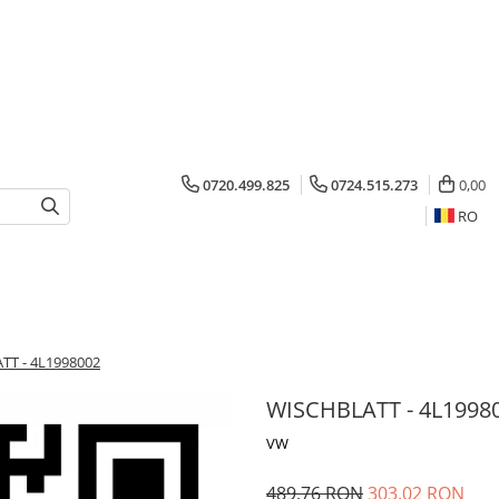
0720.499.825
0724.515.273
0,00
RO
TT - 4L1998002
WISCHBLATT - 4L1998
VW
489,76 RON
303,02 RON