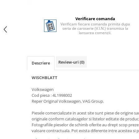
Verificare comanda
Verificam fiecare comanda primita dupa
seria de caroserie (V.I.N.) transmisa la
lansarea comenzii.
Review-uri
(0)
Descriere
WISCHBLATT
Volkswagen
Cod piesa : 4L1998002
Reper Original Volkswagen, VAG Group.
Piesele comercializate in acest site sunt piese de origine s
originale conform cataloagelor si listelor editate de produc
Fotografiile pieselor de schimb oferite au drept scop preze
valoare contractuala. Pot exista diferente intre acestea si 