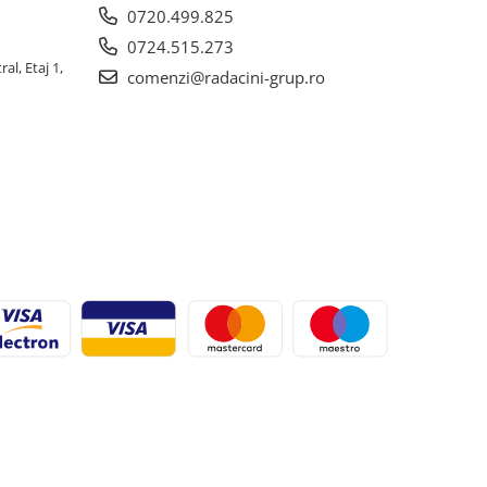
0720.499.825
0724.515.273
al, Etaj 1,
comenzi@radacini-grup.ro