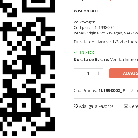
WISCHBLATT
Volkswagen
Cod piesa : 4L1998002
Reper Original Volkswagen, VAG Gr
Durata de Livrare
:
1-3 zile luc
IN STOC
Durata de livrare:
Verifica impreu
ADAUG
Cod Produs:
4L1998002_P
Ai 
Adauga la Favorite
Cere 