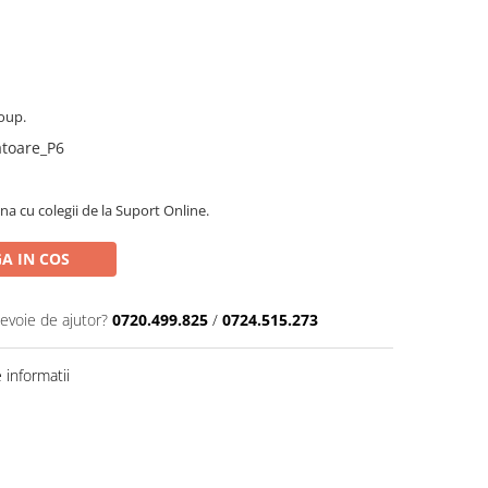
oup.
ratoare_P6
na cu colegii de la Suport Online.
A IN COS
nevoie de ajutor?
0720.499.825
/
0724.515.273
informatii