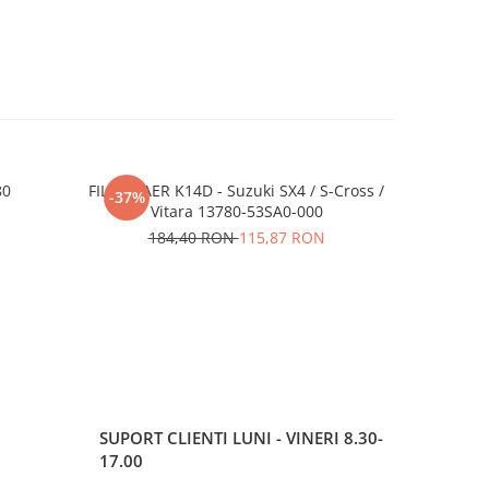
80
FILTRU AER K14D - Suzuki SX4 / S-Cross /
ULEI MAZ
-37%
-65%
Vitara 13780-53SA0-000
N
184,40 RON
115,87 RON
2
SUPORT CLIENTI
LUNI - VINERI 8.30-
17.00