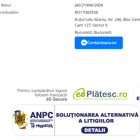
e Retur
J40/21994/2004
Produselor
RO17083558
B-dul Iuliu Maniu, Nr. 246, Bloc Centr
Cam 127, Sector 6
Bucuresti, Bucuresti
Contacteaza-ne