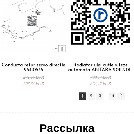
Conducta retur servo directie
Radiator ulei cutie viteze
95410535
automata ANTARA 2011-2017
cod 95280471 4820711
271,46 EUR
780,57 EUR
203,36 EUR
626,47 EUR
1
2
3
14
...
Рассылка