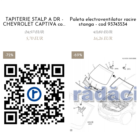
TAPITERIE STALP A DR -
Paleta electroventilator racire
CHEVROLET CAPTIVA cod
stanga - cod 93743534
42454970
24,57 EUR
43,81 EUR
5,70 EUR
16,26 EUR
-72%
-69%