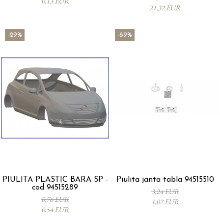
0,13 EUR
21,32 EUR
-29%
-69%
PIULITA PLASTIC BARA SP -
Piulita janta tabla 94515510
cod 94515289
3,24 EUR
0,76 EUR
1,02 EUR
0,54 EUR