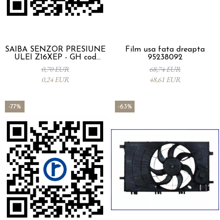
SAIBA SENZOR PRESIUNE
Film usa fata dreapta
ULEI Z16XEP - GH cod
95238092
11095513
0,70 EUR
68,74 EUR
0,24 EUR
48,61 EUR
-77%
-63%