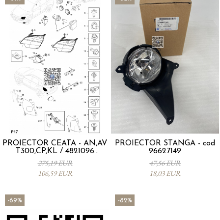
PROIECTOR CEATA - AN,AV
PROIECTOR STANGA - cod
T300,CP,KL / 4821096
96627149
42548992
275,19 EUR
47,56 EUR
106,59 EUR
18,03 EUR
-69%
-82%