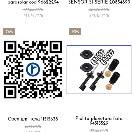
parasolar cod 96622294
SENSOR SI SERIE 20834899
411,08 EUR
609,20 EUR
153,19 EUR
475,56 EUR
-76%
-23%
Piulita planetara fata
Орех для тела 11515638
94515529
0,55 EUR
27,80 EUR