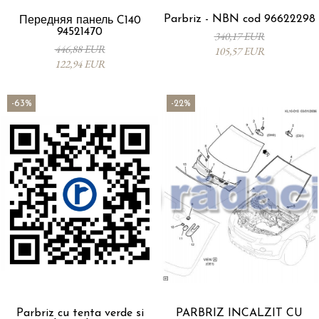
Parbriz - NBN cod 96622298
Передняя панель C140
94521470
340,17 EUR
446,88 EUR
105,57 EUR
122,94 EUR
-63%
-22%
Parbriz cu tenta verde si
PARBRIZ INCALZIT CU