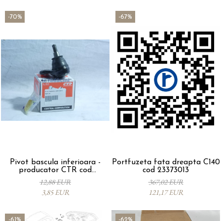
-70%
-67%
Pivot bascula inferioara -
Portfuzeta fata dreapta C140
producator CTR cod
cod 23373013
96852964
12,88 EUR
367,02 EUR
3,85 EUR
121,17 EUR
-61%
-62%