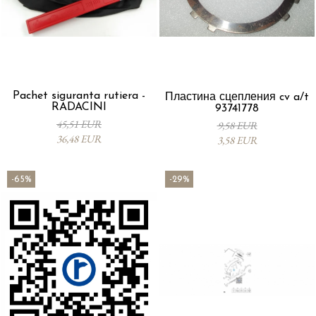
Pachet siguranta rutiera -
Пластина сцепления cv a/t
RADACINI
93741778
45,51 EUR
9,58 EUR
36,48 EUR
3,58 EUR
-65%
-29%