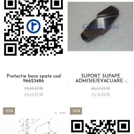
Protectie bara spate cod
SUPORT SUPAPE
96623486
ADMISIE/EVACUARE -
Z20DMH / 4805555 96440156
93,88 EUR
86,12 EUR
29,43 EUR
15,76 EUR
-25%
-20%