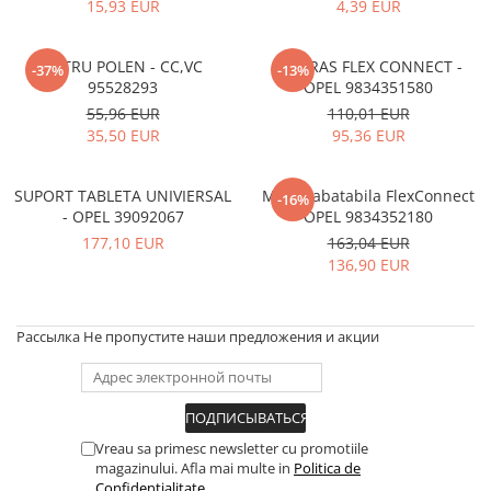
MOKKA / MOKKA X 2013-2019
SPARK M200 2005-2010
15,93 EUR
4,39 EUR
Mazda CX-80 KL
SX4 S-CROSS Hybrid 48V 2020-
MOVANO
SPARK M300 2010-2018
prezent
FILTRU POLEN - CC,VC
UMERAS FLEX CONNECT -
TIGRA-B 2004-2009
-37%
-13%
S-CROSS HYBRID 48V 2022-prezent
95528293
OPEL 9834351580
VECTRA-C 2002-2008
VITARA 2015-prezent
55,96 EUR
110,01 EUR
35,50 EUR
95,36 EUR
VIVARO
VITARA Hybrid 48V 2020-prezent
ZAFIRA
VITARA Strong Hybrid 140V 2022-
SUPORT TABLETA UNIVIERSAL
Masa rabatabila FlexConnect
-16%
prezent
- OPEL 39092067
OPEL 9834352180
eVitara 2025-prezent
177,10 EUR
163,04 EUR
136,90 EUR
Рассылка
Не пропустите наши предложения и акции
Vreau sa primesc newsletter cu promotiile
magazinului. Afla mai multe in
Politica de
Confidentialitate