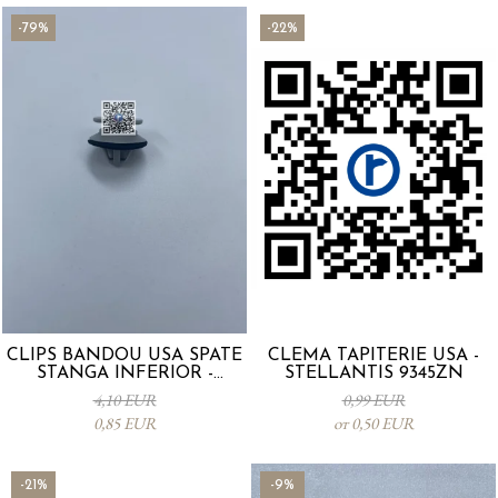
-79%
-22%
CLIPS BANDOU USA SPATE
CLEMA TAPITERIE USA -
STANGA INFERIOR -
STELLANTIS 9345ZN
KD5351SJ3A
4,10 EUR
0,99 EUR
0,85 EUR
от 0,50 EUR
-21%
-9%