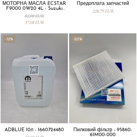
МОТОРНА МАСЛА ECSTAR
Предоплата запчастей
F9000 0W20 4L - Suzuki
228,79 EUR
99000-21E20-047
82,08 EUR
37,08 EUR
-12%
-20%
ADBLUE 10л - 1660724480
Пилковий фільтр - 95860-
61M00-000