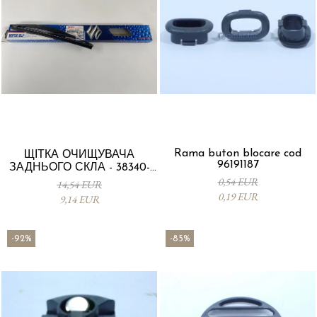
Rama buton blocare cod
ЩІТКА ОЧИЩУВАЧА
96191187
ЗАДНЬОГО СКЛА - 38340-
63J00-000
0,54 EUR
14,54 EUR
0,19 EUR
9,14 EUR
-92%
-85%