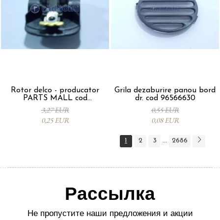
Rotor delco - producator
Grila dezaburire panou bord
PARTS MALL cod
dr. cod 96566630
33310A78B00-000
3,27 EUR
0,55 EUR
0,25 EUR
0,08 EUR
1
2
3
2686
...
Рассылка
Не пропустите наши предложения и акции