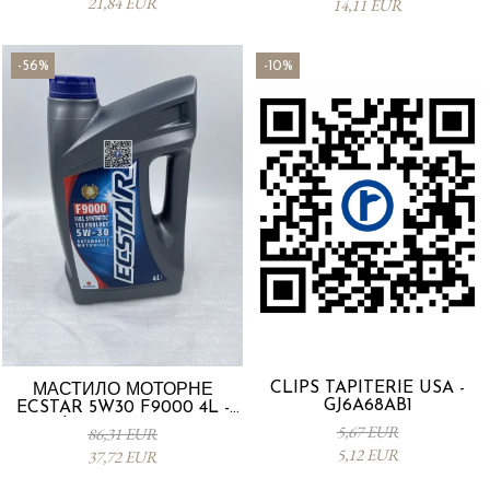
21,84 EUR
14,11 EUR
-56%
-10%
CLIPS TAPITERIE USA -
МАСТИЛО МОТОРНЕ
GJ6A68AB1
ECSTAR 5W30 F9000 4L -
Suzuki 990R0-21E72-004
5,67 EUR
86,31 EUR
5,12 EUR
37,72 EUR