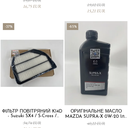
19,07 EUR
19,02 EUR
16,75 EUR
15,21 EUR
-37%
-65%
ФІЛЬТР ПОВІТРЯНИЙ K14D
ОРИГІНАЛЬНЕ МАСЛО
- Suzuki SX4 / S-Cross /
MAZDA SUPRA-X 0W-20 1л -
Vitara 13780-53SA0-000
0012MO0W20
34,74 EUR
40,22 EUR