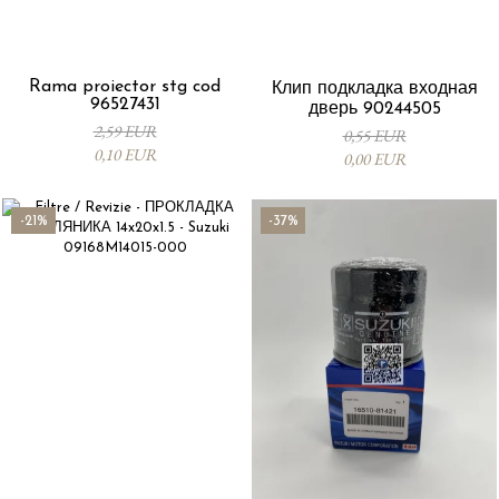
Rama proiector stg cod
Клип подкладка входная
96527431
дверь 90244505
2,59 EUR
0,55 EUR
0,10 EUR
0,00 EUR
-21%
-37%