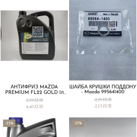
АНТИФРИЗ MAZDA
ШАЙБА КРИШКИ ПОДДОНУ
- Mazda 995641400
PREMIUM FL22 GOLD 1л
L247CL005 4X
2,35 EUR
5,59 EUR
2,13 EUR
4,40 EUR
-35%
-37%