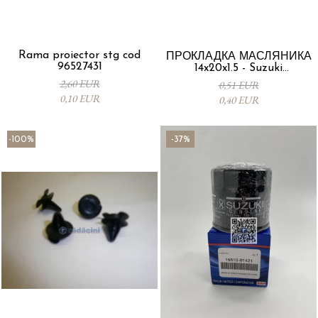
Rama proiector stg cod
ПРОКЛАДКА МАСЛЯНИКА
96527431
14x20x1.5 - Suzuki
09168M14015-000
2,60 EUR
0,51 EUR
0,10 EUR
0,40 EUR
-100%
-37%