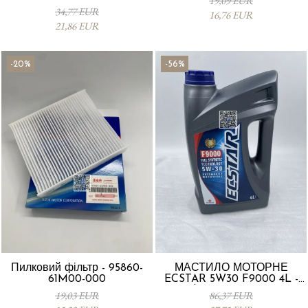
19,09 EUR
Vitara 13780-53SA0-000
34,77 EUR
16,76 EUR
21,86 EUR
-20%
-56%
Пилковий фільтр - 95860-
МАСТИЛО МОТОРНЕ
61M00-000
ECSTAR 5W30 F9000 4L -
Suzuki 990R0-21E72-004
19,03 EUR
86,37 EUR