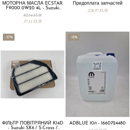
МОТОРНА МАСЛА ECSTAR
Предоплата запчастей
F9000 0W20 4L - Suzuki
228,97 EUR
99000-21E20-047
82,14 EUR
37,11 EUR
-37%
-12%
ФІЛЬТР ПОВІТРЯНИЙ K14D
ADBLUE 10л - 1660724480
- Suzuki SX4 / S-Cross /