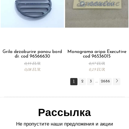
Grila dezaburire panou bord
Monograma aripa Executive
dr. cod 96566630
cod 96536015
0,55 EUR
0,57 EUR
0,08 EUR
0,19 EUR
1
2
3
2686
...
Рассылка
Не пропустите наши предложения и акции