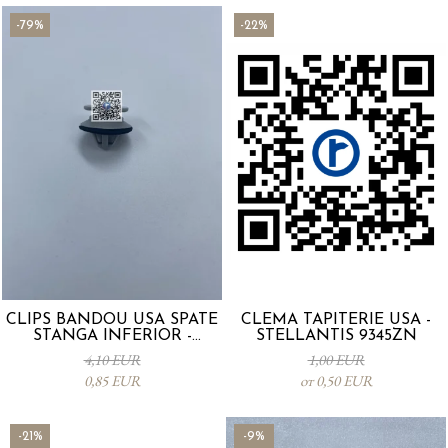
-79%
-22%
CLIPS BANDOU USA SPATE
CLEMA TAPITERIE USA -
STANGA INFERIOR -
STELLANTIS 9345ZN
KD5351SJ3A
4,10 EUR
1,00 EUR
0,85 EUR
от 0,50 EUR
-21%
-9%