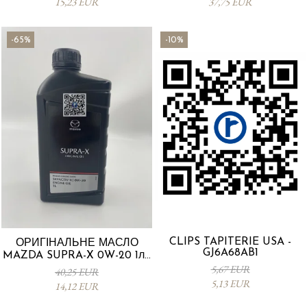
15,23 EUR
37,75 EUR
-65%
-10%
CLIPS TAPITERIE USA -
ОРИГІНАЛЬНЕ МАСЛО
GJ6A68AB1
MAZDA SUPRA-X 0W-20 1л -
0012MO0W20
5,67 EUR
40,25 EUR
5,13 EUR
14,12 EUR