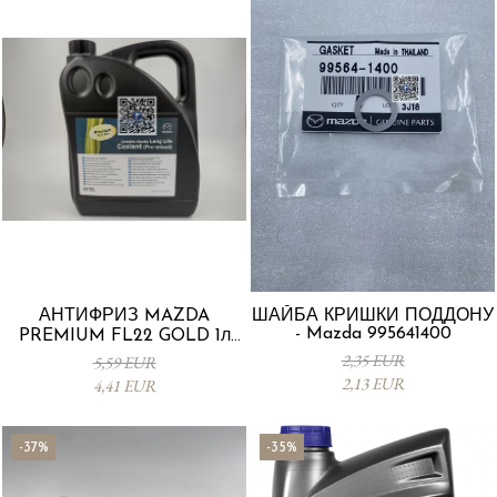
АНТИФРИЗ MAZDA
ШАЙБА КРИШКИ ПОДДОНУ
- Mazda 995641400
PREMIUM FL22 GOLD 1л
L247CL005 4X
2,35 EUR
5,59 EUR
2,13 EUR
4,41 EUR
-37%
-35%