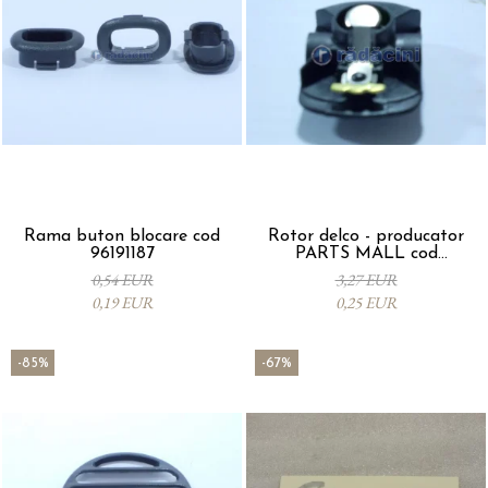
Rama buton blocare cod
Rotor delco - producator
96191187
PARTS MALL cod
33310A78B00-000
0,54 EUR
3,27 EUR
0,19 EUR
0,25 EUR
-85%
-67%