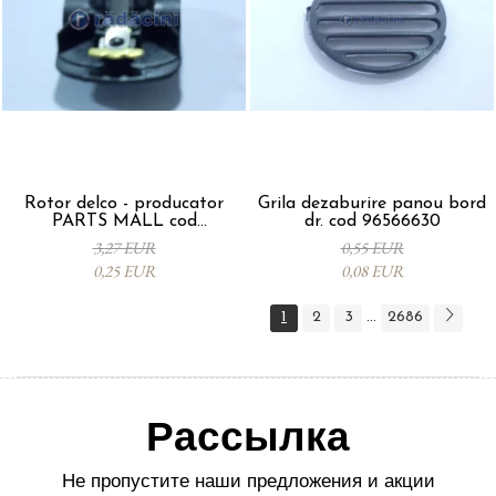
Rotor delco - producator
Grila dezaburire panou bord
PARTS MALL cod
dr. cod 96566630
33310A78B00-000
3,27 EUR
0,55 EUR
0,25 EUR
0,08 EUR
1
2
3
2686
...
Рассылка
Не пропустите наши предложения и акции