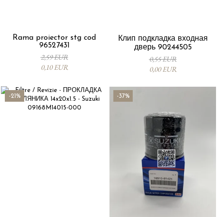
Rama proiector stg cod
Клип подкладка входная
96527431
дверь 90244505
2,59 EUR
0,55 EUR
0,10 EUR
0,00 EUR
-21%
-37%