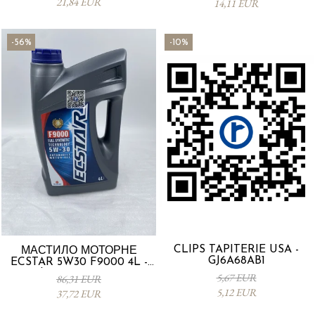
21,84 EUR
14,11 EUR
-56%
-10%
CLIPS TAPITERIE USA -
МАСТИЛО МОТОРНЕ
GJ6A68AB1
ECSTAR 5W30 F9000 4L -
Suzuki 990R0-21E72-004
5,67 EUR
86,31 EUR
5,12 EUR
37,72 EUR