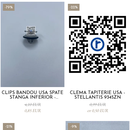
-79%
-22%
CLIPS BANDOU USA SPATE
CLEMA TAPITERIE USA -
STANGA INFERIOR -
STELLANTIS 9345ZN
KD5351SJ3A
4,10 EUR
0,99 EUR
0,85 EUR
от 0,50 EUR
-21%
-9%