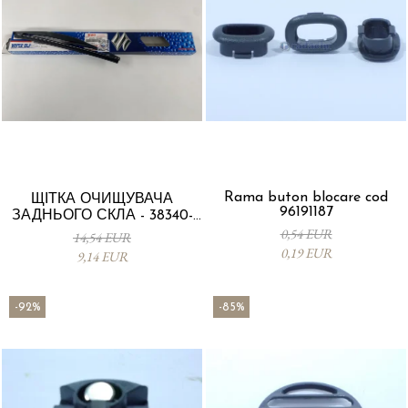
Rama buton blocare cod
ЩІТКА ОЧИЩУВАЧА
96191187
ЗАДНЬОГО СКЛА - 38340-
63J00-000
0,54 EUR
14,54 EUR
0,19 EUR
9,14 EUR
-92%
-85%