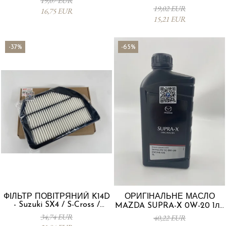
19,07 EUR
19,02 EUR
16,75 EUR
15,21 EUR
-37%
-65%
ФІЛЬТР ПОВІТРЯНИЙ K14D
ОРИГІНАЛЬНЕ МАСЛО
- Suzuki SX4 / S-Cross /
MAZDA SUPRA-X 0W-20 1л -
Vitara 13780-53SA0-000
0012MO0W20
34,74 EUR
40,22 EUR