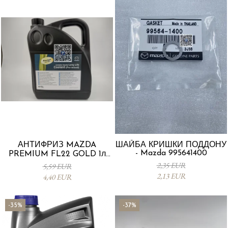
АНТИФРИЗ MAZDA
ШАЙБА КРИШКИ ПОДДОНУ
- Mazda 995641400
PREMIUM FL22 GOLD 1л
L247CL005 4X
2,35 EUR
5,59 EUR
2,13 EUR
4,40 EUR
-35%
-37%