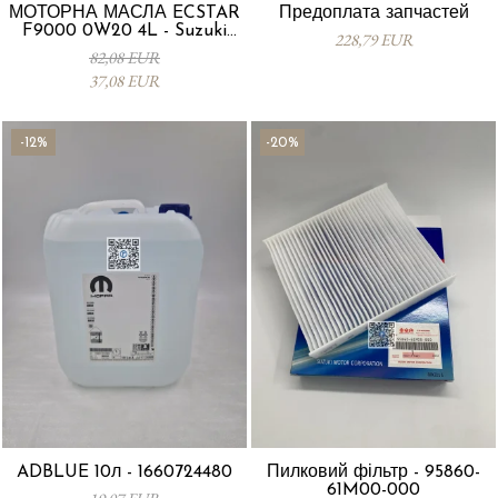
МОТОРНА МАСЛА ECSTAR
Предоплата запчастей
F9000 0W20 4L - Suzuki
228,79 EUR
99000-21E20-047
82,08 EUR
37,08 EUR
-12%
-20%
ADBLUE 10л - 1660724480
Пилковий фільтр - 95860-
61M00-000