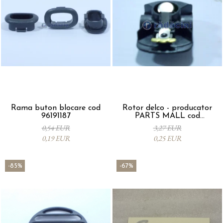
Rama buton blocare cod
Rotor delco - producator
96191187
PARTS MALL cod
33310A78B00-000
0,54 EUR
3,27 EUR
0,19 EUR
0,25 EUR
-85%
-67%