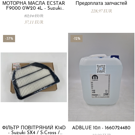
МОТОРНА МАСЛА ECSTAR
Предоплата запчастей
F9000 0W20 4L - Suzuki
228,97 EUR
99000-21E20-047
82,14 EUR
37,11 EUR
-37%
-12%
ФІЛЬТР ПОВІТРЯНИЙ K14D
ADBLUE 10л - 1660724480
- Suzuki SX4 / S-Cross /