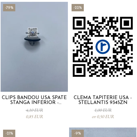
-79%
-22%
CLIPS BANDOU USA SPATE
CLEMA TAPITERIE USA -
STANGA INFERIOR -
STELLANTIS 9345ZN
KD5351SJ3A
4,10 EUR
1,00 EUR
0,85 EUR
от 0,50 EUR
-21%
-9%