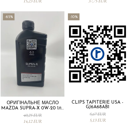
15,23 EUR
37,75 EUR
-65%
-10%
CLIPS TAPITERIE USA -
ОРИГІНАЛЬНЕ МАСЛО
GJ6A68AB1
MAZDA SUPRA-X 0W-20 1л -
0012MO0W20
5,67 EUR
40,25 EUR
5,13 EUR
14,12 EUR