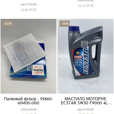
19,09 EUR
Vitara 13780-53SA0-000
34,77 EUR
16,76 EUR
21,86 EUR
-20%
-56%
Пилковий фільтр - 95860-
МАСТИЛО МОТОРНЕ
61M00-000
ECSTAR 5W30 F9000 4L -
Suzuki 990R0-21E72-004
19,03 EUR
86,37 EUR