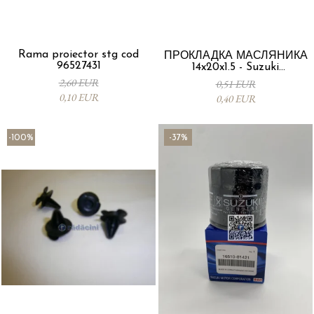
Rama proiector stg cod
ПРОКЛАДКА МАСЛЯНИКА
96527431
14x20x1.5 - Suzuki
09168M14015-000
2,60 EUR
0,51 EUR
0,10 EUR
0,40 EUR
-100%
-37%