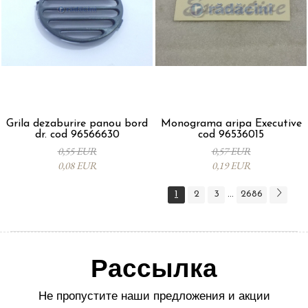
Grila dezaburire panou bord
Monograma aripa Executive
dr. cod 96566630
cod 96536015
0,55 EUR
0,57 EUR
0,08 EUR
0,19 EUR
1
2
3
2686
...
Рассылка
Не пропустите наши предложения и акции