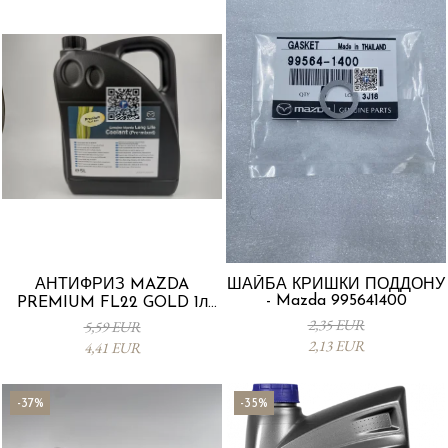
АНТИФРИЗ MAZDA
ШАЙБА КРИШКИ ПОДДОНУ
- Mazda 995641400
PREMIUM FL22 GOLD 1л
L247CL005 4X
2,35 EUR
5,59 EUR
2,13 EUR
4,41 EUR
-37%
-35%