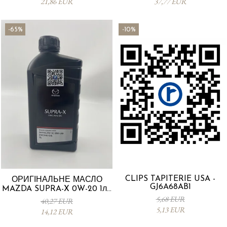
21,86 EUR
37,77 EUR
-65%
-10%
CLIPS TAPITERIE USA -
ОРИГІНАЛЬНЕ МАСЛО
GJ6A68AB1
MAZDA SUPRA-X 0W-20 1л -
0012MO0W20
5,68 EUR
40,27 EUR
5,13 EUR
14,12 EUR