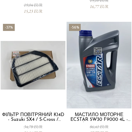
19,10 EUR
19,04 EUR
16,77 EUR
15,23 EUR
-37%
-56%
ФІЛЬТР ПОВІТРЯНИЙ K14D
МАСТИЛО МОТОРНЕ
- Suzuki SX4 / S-Cross /
ECSTAR 5W30 F9000 4L -
Vitara 13780-53SA0-000
Suzuki 990R0-21E72-004
34,78 EUR
86,41 EUR