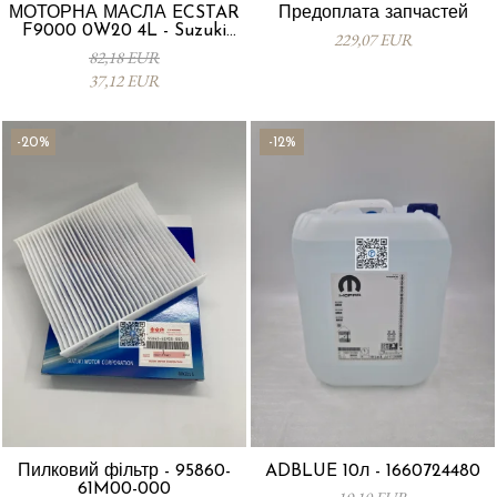
МОТОРНА МАСЛА ECSTAR
Предоплата запчастей
F9000 0W20 4L - Suzuki
229,07 EUR
99000-21E20-047
82,18 EUR
37,12 EUR
-20%
-12%
Пилковий фільтр - 95860-
ADBLUE 10л - 1660724480
61M00-000