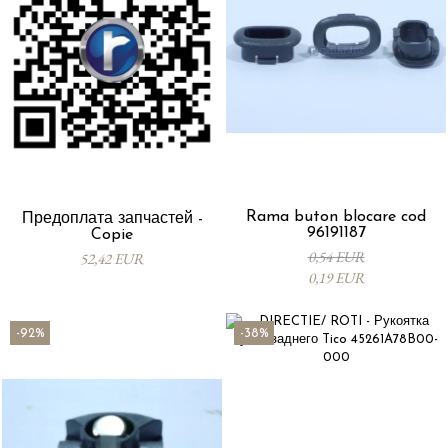
Rama buton blocare cod
Предоплата запчастей -
96191187
Copie
0,54 EUR
52,42 EUR
0,19 EUR
-92%
-38%