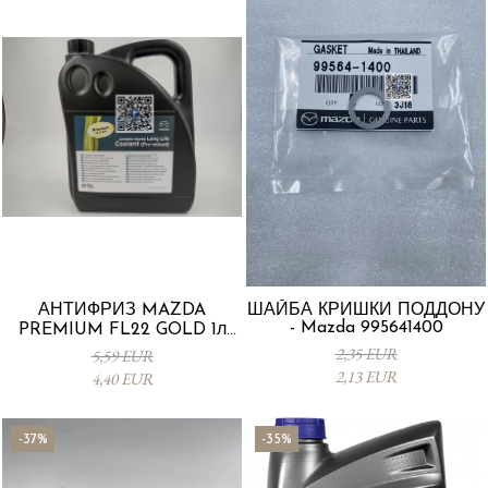
АНТИФРИЗ MAZDA
ШАЙБА КРИШКИ ПОДДОНУ
- Mazda 995641400
PREMIUM FL22 GOLD 1л
L247CL005 4X
2,35 EUR
5,59 EUR
2,13 EUR
4,40 EUR
-37%
-35%