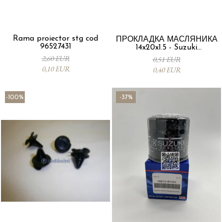
Rama proiector stg cod
ПРОКЛАДКА МАСЛЯНИКА
96527431
14x20x1.5 - Suzuki
09168M14015-000
2,60 EUR
0,51 EUR
0,10 EUR
0,40 EUR
-100%
-37%