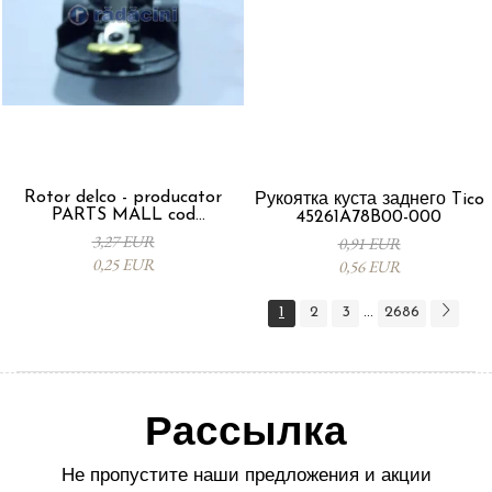
Rotor delco - producator
Рукоятка куста заднего Tico
PARTS MALL cod
45261A78B00-000
33310A78B00-000
3,27 EUR
0,91 EUR
0,25 EUR
0,56 EUR
1
2
3
2686
...
Рассылка
Не пропустите наши предложения и акции