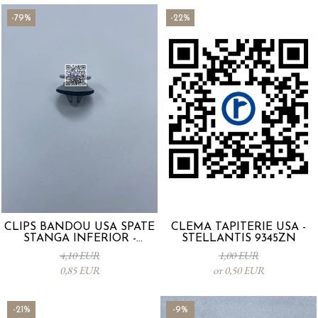
-79%
-22%
CLIPS BANDOU USA SPATE
CLEMA TAPITERIE USA -
STANGA INFERIOR -
STELLANTIS 9345ZN
KD5351SJ3A
4,10 EUR
1,00 EUR
0,85 EUR
от 0,50 EUR
-21%
-9%