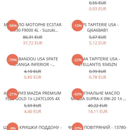
0,55 EUR
0,03 EUR
МАСТИЛО МОТОРНЕ ECSTAR
CLIPS TAPITERIE USA -
-56%
-10%
5W30 F9000 4L - Suzuki
GJ6A68AB1
990R0-21E72-004
86,31 EUR
5,67 EUR
37,72 EUR
5,12 EUR
CLIPS BANDOU USA SPATE
CLEMA TAPITERIE USA -
-79%
-22%
STANGA INFERIOR -
STELLANTIS 9345ZN
KD5351SJ3A
4,10 EUR
0,99 EUR
0,85 EUR
0,78 EUR
АНТИФРИЗ MAZDA PREMIUM
ОРИГІНАЛЬНЕ МАСЛО
-21%
-65%
FL22 GOLD 1л L247CL005 4X
MAZDA SUPRA-X 0W-20 1л -
0012MO0W20
5,59 EUR
40,22 EUR
4,40 EUR
14,11 EUR
ШАЙБА КРИШКИ ПОДДОНУ -
ФІЛЬТР ПОВІТРЯНИЙ - 13780-
-9%
-37%