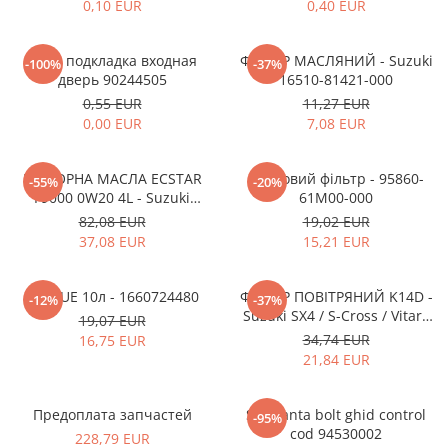
MOKKA / MOKKA X 2013-2019
SPARK M200 2005-2010
0,10 EUR
0,40 EUR
Mazda CX-80 KL
SX4 S-CROSS Hybrid 48V 2020-
MOVANO
SPARK M300 2010-2018
prezent
Клип подкладка входная
ФІЛЬТР МАСЛЯНИЙ - Suzuki
TIGRA-B 2004-2009
-100%
-37%
S-CROSS HYBRID 48V 2022-prezent
дверь 90244505
16510-81421-000
VECTRA-C 2002-2008
VITARA 2015-prezent
0,55 EUR
11,27 EUR
0,00 EUR
7,08 EUR
VIVARO
VITARA Hybrid 48V 2020-prezent
ZAFIRA
VITARA Strong Hybrid 140V 2022-
МОТОРНА МАСЛА ECSTAR
Пилковий фільтр - 95860-
-55%
-20%
prezent
F9000 0W20 4L - Suzuki
61M00-000
eVitara 2025-prezent
99000-21E20-047
82,08 EUR
19,02 EUR
37,08 EUR
15,21 EUR
ADBLUE 10л - 1660724480
ФІЛЬТР ПОВІТРЯНИЙ K14D -
-12%
-37%
Suzuki SX4 / S-Cross / Vitara
19,07 EUR
13780-53SA0-000
34,74 EUR
16,75 EUR
21,84 EUR
Предоплата запчастей
Siguranta bolt ghid control
-95%
cod 94530002
228,79 EUR