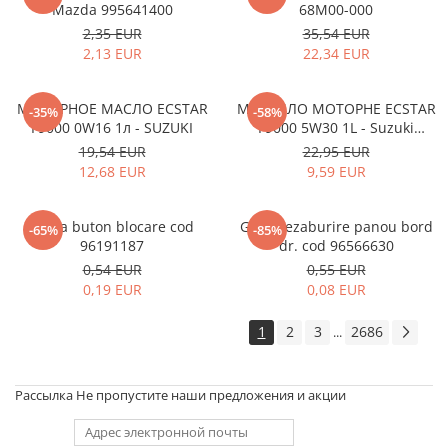
Mazda 995641400
68M00-000
2,35 EUR
35,54 EUR
2,13 EUR
22,34 EUR
МОТОРНОЕ МАСЛО ECSTAR
МАСТИЛО МОТОРНЕ ECSTAR
-35%
-58%
F9000 0W16 1л - SUZUKI
F9000 5W30 1L - Suzuki
990R0-21E72-001
19,54 EUR
22,95 EUR
12,68 EUR
9,59 EUR
Rama buton blocare cod
Grila dezaburire panou bord
-65%
-85%
96191187
dr. cod 96566630
0,54 EUR
0,55 EUR
0,19 EUR
0,08 EUR
1
2
3
2686
...
Рассылка
Не пропустите наши предложения и акции