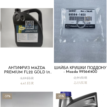
АНТИФРИЗ MAZDA
ШАЙБА КРИШКИ ПОДДОНУ
- Mazda 995641400
PREMIUM FL22 GOLD 1л
L247CL005 4X
2,35 EUR
5,59 EUR
2,13 EUR
4,41 EUR
-37%
-35%