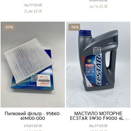
19,09 EUR
Vitara 13780-53SA0-000
34,77 EUR
16,76 EUR
21,86 EUR
-20%
-56%
Пилковий фільтр - 95860-
МАСТИЛО МОТОРНЕ
61M00-000
ECSTAR 5W30 F9000 4L -
Suzuki 990R0-21E72-004
19,03 EUR
86,37 EUR