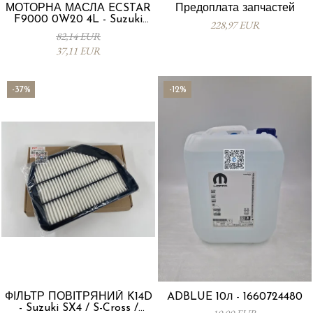
МОТОРНА МАСЛА ECSTAR
Предоплата запчастей
F9000 0W20 4L - Suzuki
228,97 EUR
99000-21E20-047
82,14 EUR
37,11 EUR
-37%
-12%
ФІЛЬТР ПОВІТРЯНИЙ K14D
ADBLUE 10л - 1660724480
- Suzuki SX4 / S-Cross /