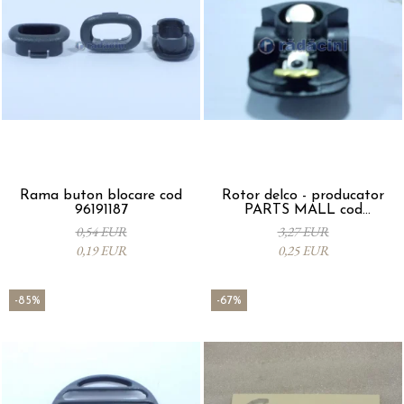
Rama buton blocare cod
Rotor delco - producator
96191187
PARTS MALL cod
33310A78B00-000
0,54 EUR
3,27 EUR
0,19 EUR
0,25 EUR
-85%
-67%