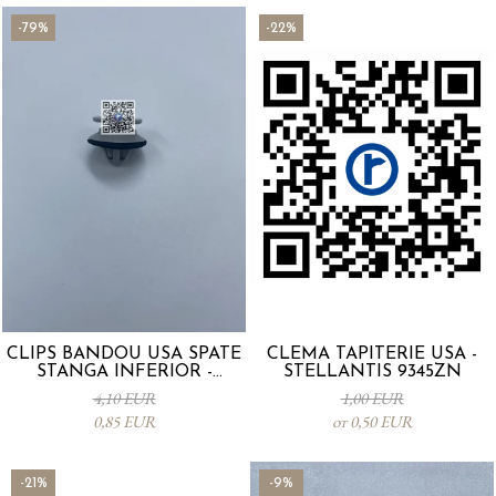
-79%
-22%
CLIPS BANDOU USA SPATE
CLEMA TAPITERIE USA -
STANGA INFERIOR -
STELLANTIS 9345ZN
KD5351SJ3A
4,10 EUR
1,00 EUR
0,85 EUR
от 0,50 EUR
-21%
-9%