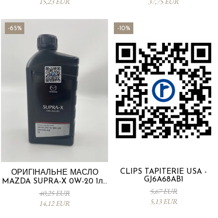
15,23 EUR
37,75 EUR
-65%
-10%
CLIPS TAPITERIE USA -
ОРИГІНАЛЬНЕ МАСЛО
GJ6A68AB1
MAZDA SUPRA-X 0W-20 1л -
0012MO0W20
5,67 EUR
40,25 EUR
5,13 EUR
14,12 EUR