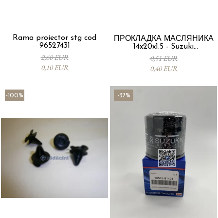
Rama proiector stg cod
ПРОКЛАДКА МАСЛЯНИКА
96527431
14x20x1.5 - Suzuki
09168M14015-000
2,60 EUR
0,51 EUR
0,10 EUR
0,40 EUR
-100%
-37%