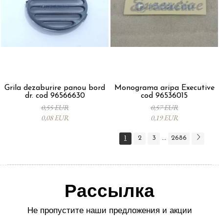
Grila dezaburire panou bord
Monograma aripa Executive
dr. cod 96566630
cod 96536015
0,55 EUR
0,57 EUR
0,08 EUR
0,19 EUR
1
2
3
2686
...
Рассылка
Не пропустите наши предложения и акции