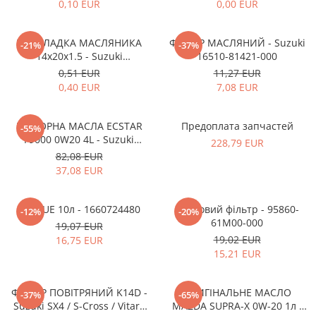
MOKKA / MOKKA X 2013-2019
SPARK M200 2005-2010
0,10 EUR
0,00 EUR
Mazda CX-80 KL
SX4 S-CROSS Hybrid 48V 2020-
MOVANO
SPARK M300 2010-2018
prezent
ПРОКЛАДКА МАСЛЯНИКА
ФІЛЬТР МАСЛЯНИЙ - Suzuki
TIGRA-B 2004-2009
-21%
-37%
S-CROSS HYBRID 48V 2022-prezent
14x20x1.5 - Suzuki
16510-81421-000
VECTRA-C 2002-2008
09168M14015-000
VITARA 2015-prezent
0,51 EUR
11,27 EUR
0,40 EUR
7,08 EUR
VIVARO
VITARA Hybrid 48V 2020-prezent
ZAFIRA
VITARA Strong Hybrid 140V 2022-
МОТОРНА МАСЛА ECSTAR
Предоплата запчастей
-55%
prezent
F9000 0W20 4L - Suzuki
228,79 EUR
eVitara 2025-prezent
99000-21E20-047
82,08 EUR
37,08 EUR
ADBLUE 10л - 1660724480
Пилковий фільтр - 95860-
-12%
-20%
61M00-000
19,07 EUR
19,02 EUR
16,75 EUR
15,21 EUR
ФІЛЬТР ПОВІТРЯНИЙ K14D -
ОРИГІНАЛЬНЕ МАСЛО
-37%
-65%
Suzuki SX4 / S-Cross / Vitara
MAZDA SUPRA-X 0W-20 1л -