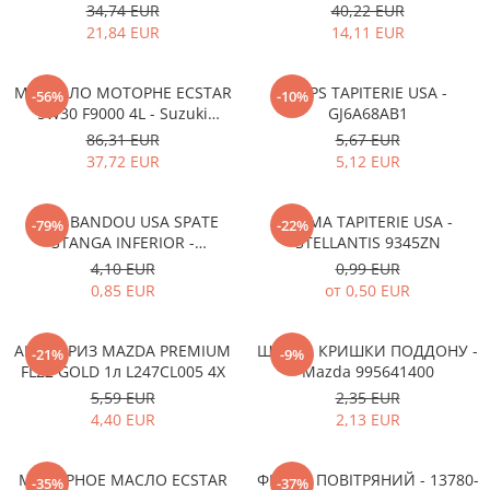
13780-53SA0-000
0012MO0W20
34,74 EUR
40,22 EUR
21,84 EUR
14,11 EUR
МАСТИЛО МОТОРНЕ ECSTAR
CLIPS TAPITERIE USA -
-56%
-10%
5W30 F9000 4L - Suzuki
GJ6A68AB1
990R0-21E72-004
86,31 EUR
5,67 EUR
37,72 EUR
5,12 EUR
CLIPS BANDOU USA SPATE
CLEMA TAPITERIE USA -
-79%
-22%
STANGA INFERIOR -
STELLANTIS 9345ZN
KD5351SJ3A
4,10 EUR
0,99 EUR
0,85 EUR
от 0,50 EUR
АНТИФРИЗ MAZDA PREMIUM
ШАЙБА КРИШКИ ПОДДОНУ -
-21%
-9%
FL22 GOLD 1л L247CL005 4X
Mazda 995641400
5,59 EUR
2,35 EUR
4,40 EUR
2,13 EUR
МОТОРНОЕ МАСЛО ECSTAR
ФІЛЬТР ПОВІТРЯНИЙ - 13780-
-35%
-37%