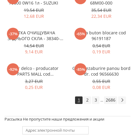
F9000 0W16 1л - SUZUKI
68M00-000
19,54 EUR
35,54 EUR
12,68 EUR
22,34 EUR
ЩІТКА ОЧИЩУВАЧА
Rama buton blocare cod
-37%
-65%
ЗАДНЬОГО СКЛА - 38340-
96191187
63J00-000
14,54 EUR
0,54 EUR
9,14 EUR
0,19 EUR
Rotor delco - producator
Grila dezaburire panou bord
-92%
-85%
PARTS MALL cod
dr. cod 96566630
33310A78B00-000
3,27 EUR
0,55 EUR
0,25 EUR
0,08 EUR
1
2
3
2686
...
Рассылка
Не пропустите наши предложения и акции