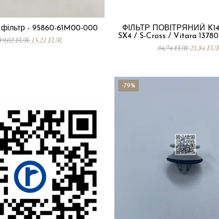
фільтр - 95860-61M00-000
ФІЛЬТР ПОВІТРЯНИЙ K14D
SX4 / S-Cross / Vitara 1378
19,02 EUR
15,21 EUR
34,74 EUR
21,84 EU
-79%