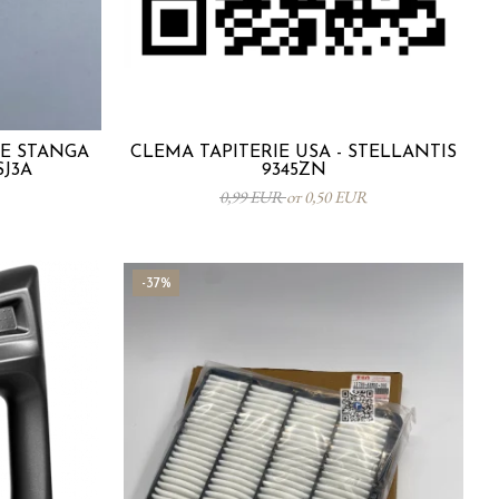
TE STANGA
CLEMA TAPITERIE USA - STELLANTIS
SJ3A
9345ZN
0,99 EUR
от 0,50 EUR
-37%