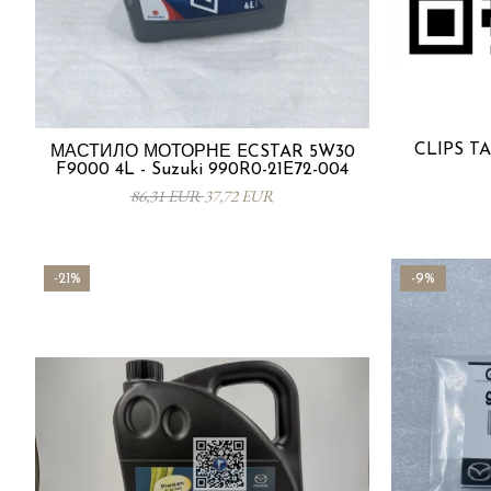
CLIPS TA
МАСТИЛО МОТОРНЕ ECSTAR 5W30
F9000 4L - Suzuki 990R0-21E72-004
86,31 EUR
37,72 EUR
-21%
-9%