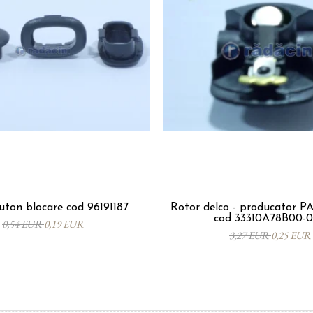
ton blocare cod 96191187
Rotor delco - producator 
cod 33310A78B00-
0,54 EUR
0,19 EUR
3,27 EUR
0,25 EUR