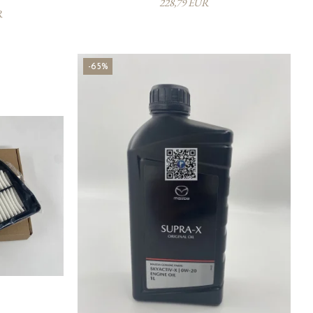
228,79 EUR
R
-65%