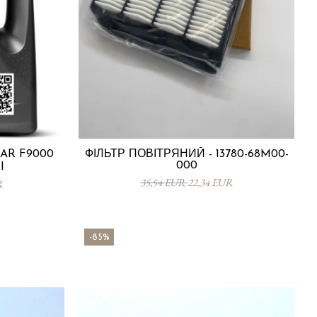
AR F9000
ФІЛЬТР ПОВІТРЯНИЙ - 13780-68M00-
000
I
35,54 EUR
22,34 EUR
R
-85%