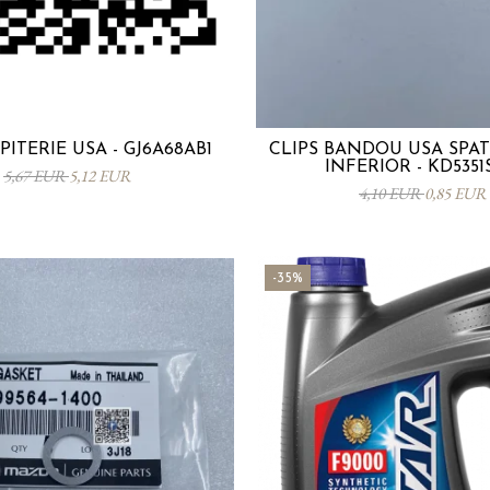
PITERIE USA - GJ6A68AB1
CLIPS BANDOU USA SPA
INFERIOR - KD5351
5,67 EUR
5,12 EUR
4,10 EUR
0,85 EUR
-35%