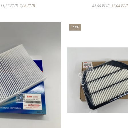
11,27 EUR
7,08 EUR
82,08 EUR
37,08 EU
-37%