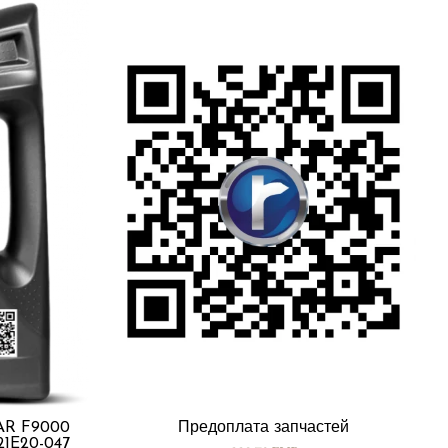
R F9000
Предоплата запчастей
21E20-047