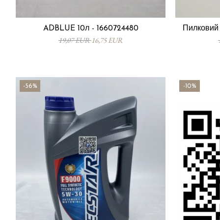
ADBLUE 10л - 1660724480
Пилковий 
19,07 EUR
16,75 EUR
-56%
-10%