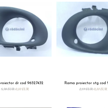
oiector dr cod 96527432
Rama proiector stg cod 
5,38 EUR
0,10 EUR
2,59 EUR
0,10 EUR