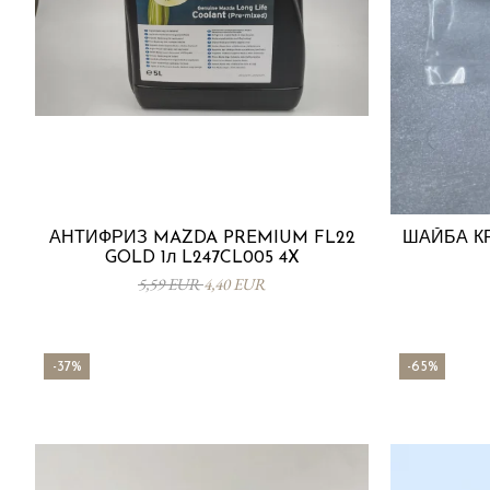
АНТИФРИЗ MAZDA PREMIUM FL22
ШАЙБА К
GOLD 1л L247CL005 4X
5,59 EUR
4,40 EUR
-37%
-65%