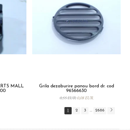
PARTS MALL
Grila dezaburire panou bord dr. cod
000
96566630
0,55 EUR
0,08 EUR
1
2
3
2686
...