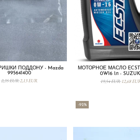
РИШКИ ПОДДОНУ - Mazda
МОТОРНОЕ МАСЛО ECST
995641400
0W16 1л - SUZUK
2,35 EUR
2,13 EUR
19,54 EUR
12,68 EU
-92%