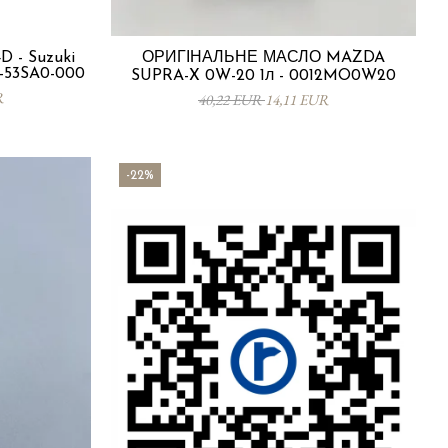
 - Suzuki
ОРИГІНАЛЬНЕ МАСЛО MAZDA
0-53SA0-000
SUPRA-X 0W-20 1л - 0012MO0W20
R
40,22 EUR
14,11 EUR
-22%