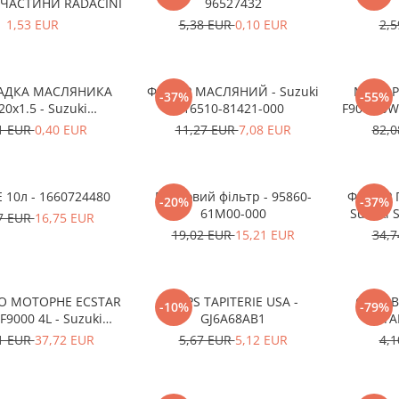
ЧАСТИНИ RADACINI
96527432
1,53 EUR
5,38 EUR
0,10 EUR
2,
АДКА МАСЛЯНИКА
ФІЛЬТР МАСЛЯНИЙ - Suzuki
МОТОР
-37%
-55%
20x1.5 - Suzuki
16510-81421-000
F9000 0W2
68M14015-000
1 EUR
0,40 EUR
11,27 EUR
7,08 EUR
82,
 10л - 1660724480
Пилковий фільтр - 95860-
ФІЛЬТР 
-20%
-37%
61M00-000
Suzuki S
7 EUR
16,75 EUR
13
19,02 EUR
15,21 EUR
34,
О МОТОРНЕ ECSTAR
CLIPS TAPITERIE USA -
CLIPS 
-10%
-79%
F9000 4L - Suzuki
GJ6A68AB1
STA
0R0-21E72-004
1 EUR
37,72 EUR
5,67 EUR
5,12 EUR
4,