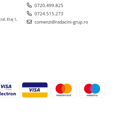
0720.499.825
0724.515.273
al, Etaj 1,
comenzi@radacini-grup.ro