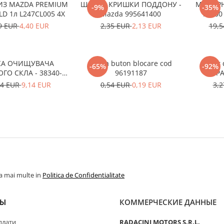
ИЗ MAZDA PREMIUM
ШАЙБА КРИШКИ ПОДДОНУ -
МОТОРН
-9%
-35%
LD 1л L247CL005 4X
Mazda 995641400
F9000
9 EUR
4,40 EUR
2,35 EUR
2,13 EUR
19,
КА ОЧИЩУВАЧА
Rama buton blocare cod
Rotor 
-65%
-92%
ГО СКЛА - 38340-
96191187
PA
63J00-000
33
54 EUR
9,14 EUR
0,54 EUR
0,19 EUR
3,
la mai multe in
Politica de Confidentialitate
ТЫ
КОММЕРЧЕСКИЕ ДАННЫЕ
плати
RADACINI MOTORS S.R.L.