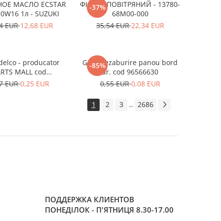
ОЕ МАСЛО ECSTAR
ФІЛЬТР ПОВІТРЯНИЙ - 13780-
-37%
 0W16 1л - SUZUKI
68M00-000
54 EUR
12,68 EUR
35,54 EUR
22,34 EUR
delco - producator
Grila dezaburire panou bord
-85%
RTS MALL cod
dr. cod 96566630
310A78B00-000
27 EUR
0,25 EUR
0,55 EUR
0,08 EUR
1
2
3
2686
...
ПОДДЕРЖКА КЛИЕНТОВ
ПОНЕДІЛОК - П'ЯТНИЦЯ 8.30-17.00