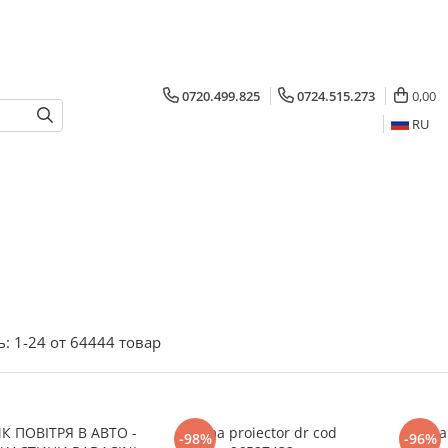
0720.499.825
0724.515.273
0,00
RU
ь:
1-
24
от
64444
товар
К ПОВІТРЯ В АВТО -
Rama proiector dr cod
Rama 
-98%
-96%