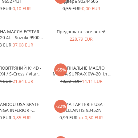
96527431
дверь 90244505
59 EUR
0,10 EUR
0,55 EUR
0,00 EUR
НА МАСЛА ECSTAR
Предоплата запчастей
0 4L - Suzuki 99000-
228,79 EUR
21E20-047
08 EUR
37,08 EUR
ПОВІТРЯНИЙ K14D -
ОРИГІНАЛЬНЕ МАСЛО
-65%
X4 / S-Cross / Vitara
MAZDA SUPRA-X 0W-20 1л -
780-53SA0-000
0012MO0W20
74 EUR
21,84 EUR
40,22 EUR
14,11 EUR
BANDOU USA SPATE
CLEMA TAPITERIE USA -
-22%
NGA INFERIOR -
STELLANTIS 9345ZN
KD5351SJ3A
10 EUR
0,85 EUR
0,99 EUR
от 0,50 EUR