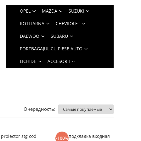
OPEL
MAZDA
SUZUKI
ROTI IARNA
CHEVROLET
DAEWOO
SUBARU
PORTBAGAJUL CU PIESE AUTO
LICHIDE
ACCESORII
Очередность:
proiector stg cod
Клип подкладка входная
-100%