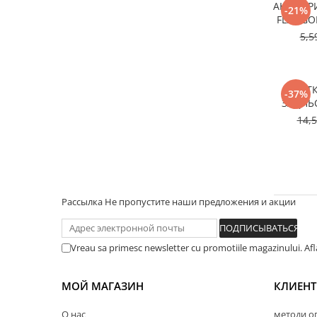
АНТИФР
-21%
FL22 GO
5,5
ЩІТ
-37%
ЗАДНЬО
14,
Рассылка
Не пропустите наши предложения и акции
Vreau sa primesc newsletter cu promotiile magazinului. Af
МОЙ МАГАЗИН
КЛИЕН
O нac
методи о