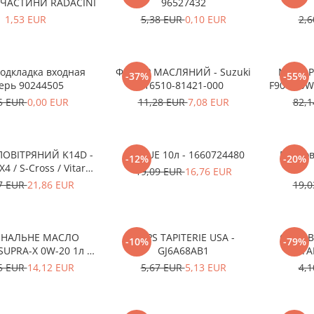
ЧАСТИНИ RADACINI
96527432
1,53 EUR
5,38 EUR
0,10 EUR
2,
одкладка входная
ФІЛЬТР МАСЛЯНИЙ - Suzuki
МОТОР
-37%
-55%
ерь 90244505
16510-81421-000
F9000 0W2
5 EUR
0,00 EUR
11,28 EUR
7,08 EUR
82,
ПОВІТРЯНИЙ K14D -
ADBLUE 10л - 1660724480
Пилков
-12%
-20%
X4 / S-Cross / Vitara
19,09 EUR
16,76 EUR
780-53SA0-000
7 EUR
21,86 EUR
19,
ІНАЛЬНЕ МАСЛО
CLIPS TAPITERIE USA -
CLIPS 
-10%
-79%
UPRA-X 0W-20 1л -
GJ6A68AB1
STA
012MO0W20
5 EUR
14,12 EUR
5,67 EUR
5,13 EUR
4,