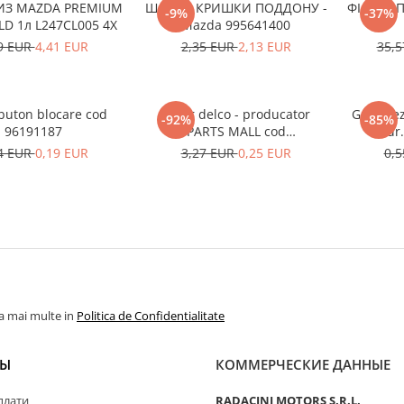
ИЗ MAZDA PREMIUM
ШАЙБА КРИШКИ ПОДДОНУ -
ФІЛЬТР П
-9%
-37%
LD 1л L247CL005 4X
Mazda 995641400
9 EUR
4,41 EUR
2,35 EUR
2,13 EUR
35,
uton blocare cod
Rotor delco - producator
Grila de
-92%
-85%
96191187
PARTS MALL cod
dr
33310A78B00-000
4 EUR
0,19 EUR
3,27 EUR
0,25 EUR
0,
la mai multe in
Politica de Confidentialitate
ТЫ
КОММЕРЧЕСКИЕ ДАННЫЕ
плати
RADACINI MOTORS S.R.L.