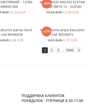
ОВІТРЯНИЙ - 13780-
МОТОРНОЕ МАСЛО ECSTAR
-35%
68M00-000
F9000 0W16 1л - SUZUKI
57 EUR
22,34 EUR
19,55 EUR
12,69 EUR
zaburire panou bord
Monograma aripa Executive
-67%
. cod 96566630
cod 96536015
55 EUR
0,08 EUR
0,57 EUR
0,19 EUR
1
2
3
2686
...
ПОДДЕРЖКА КЛИЕНТОВ
ПОНЕДІЛОК - П'ЯТНИЦЯ 8.30-17.00