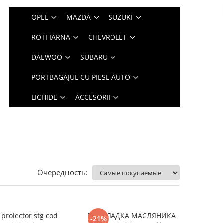
OPEL
MAZDA
SUZUKI
ROTI IARNA
CHEVROLET
DAEWOO
SUBARU
PORTBAGAJUL CU PIESE AUTO
LICHIDE
ACCESORII
Очередность:
proiector stg cod
ПРОКЛАДКА МАСЛЯНИКА
-21%