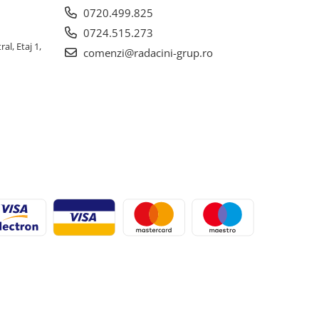
0720.499.825
0724.515.273
al, Etaj 1,
comenzi@radacini-grup.ro