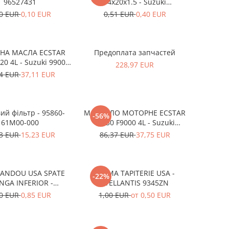
96527431
14x20x1.5 - Suzuki
09168M14015-000
60 EUR
0,10 EUR
0,51 EUR
0,40 EUR
НА МАСЛА ECSTAR
Предоплата запчастей
0 4L - Suzuki 99000-
228,97 EUR
21E20-047
14 EUR
37,11 EUR
ий фільтр - 95860-
МАСТИЛО МОТОРНЕ ECSTAR
-56%
61M00-000
5W30 F9000 4L - Suzuki
990R0-21E72-004
03 EUR
15,23 EUR
86,37 EUR
37,75 EUR
BANDOU USA SPATE
CLEMA TAPITERIE USA -
-22%
NGA INFERIOR -
STELLANTIS 9345ZN
KD5351SJ3A
10 EUR
0,85 EUR
1,00 EUR
от 0,50 EUR