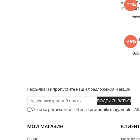
АНТИФР
-21%
FL22 GO
5,5
Rama b
-65%
0,5
Рассылка
Не пропустите наши предложения и акции
Vreau sa primesc newsletter cu promotiile magazinului. Af
МОЙ МАГАЗИН
КЛИЕН
O нac
методи о