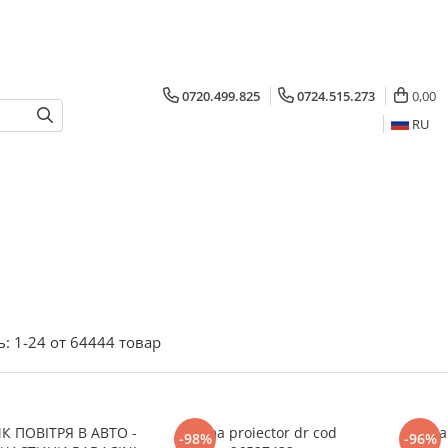
0720.499.825
0724.515.273
0,00
RU
ь:
1-
24
от
64444
товар
К ПОВІТРЯ В АВТО -
Rama proiector dr cod
Rama 
-98%
-96%