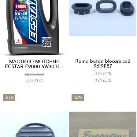
Rama buton blocare cod
МАСТИЛО МОТОРНЕ
96191187
ECSTAR F9000 5W30 1L -
Suzuki 990R0-21E72-001
0,54 EUR
22,95 EUR
0,19 EUR
9,59 EUR
-85%
-67%