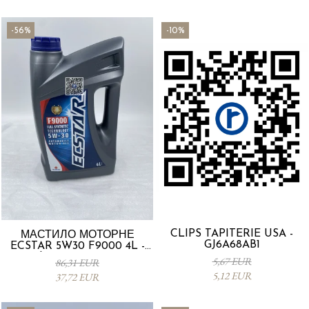
-56%
-10%
CLIPS TAPITERIE USA -
МАСТИЛО МОТОРНЕ
GJ6A68AB1
ECSTAR 5W30 F9000 4L -
Suzuki 990R0-21E72-004
5,67 EUR
86,31 EUR
5,12 EUR
37,72 EUR