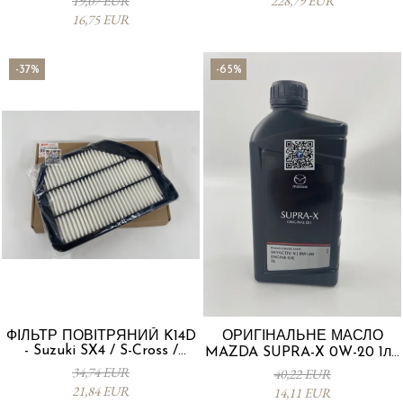
19,07 EUR
228,79 EUR
16,75 EUR
-37%
-65%
ФІЛЬТР ПОВІТРЯНИЙ K14D
ОРИГІНАЛЬНЕ МАСЛО
- Suzuki SX4 / S-Cross /
MAZDA SUPRA-X 0W-20 1л -
Vitara 13780-53SA0-000
0012MO0W20
34,74 EUR
40,22 EUR
21,84 EUR
14,11 EUR