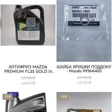
АНТИФРИЗ MAZDA
ШАЙБА КРИШКИ ПОДДОНУ
- Mazda 995641400
PREMIUM FL22 GOLD 1л
L247CL005 4X
2,35 EUR
5,59 EUR
2,13 EUR
4,40 EUR
-35%
-37%