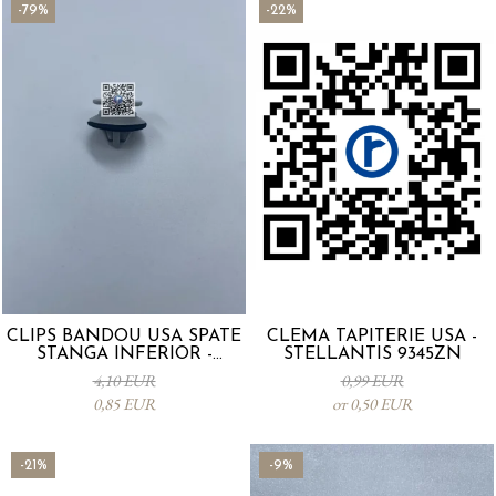
-79%
-22%
CLIPS BANDOU USA SPATE
CLEMA TAPITERIE USA -
STANGA INFERIOR -
STELLANTIS 9345ZN
KD5351SJ3A
4,10 EUR
0,99 EUR
0,85 EUR
от 0,50 EUR
-21%
-9%