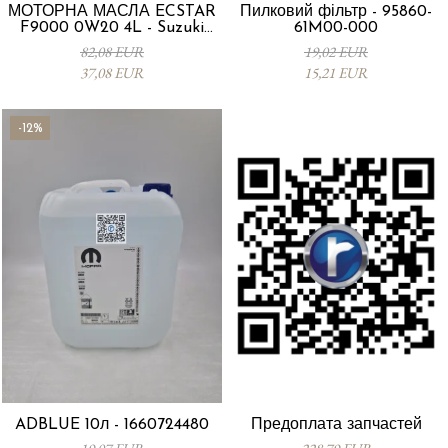
МОТОРНА МАСЛА ECSTAR
Пилковий фільтр - 95860-
F9000 0W20 4L - Suzuki
61M00-000
99000-21E20-047
82,08 EUR
19,02 EUR
37,08 EUR
15,21 EUR
-12%
ADBLUE 10л - 1660724480
Предоплата запчастей