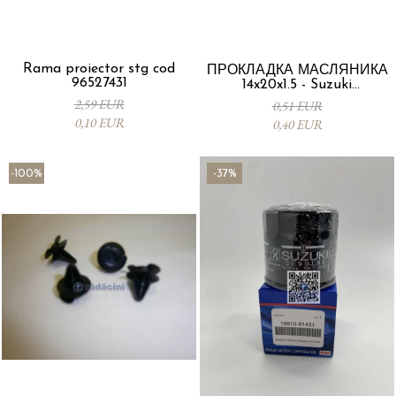
Rama proiector stg cod
ПРОКЛАДКА МАСЛЯНИКА
96527431
14x20x1.5 - Suzuki
09168M14015-000
2,59 EUR
0,51 EUR
0,10 EUR
0,40 EUR
-100%
-37%