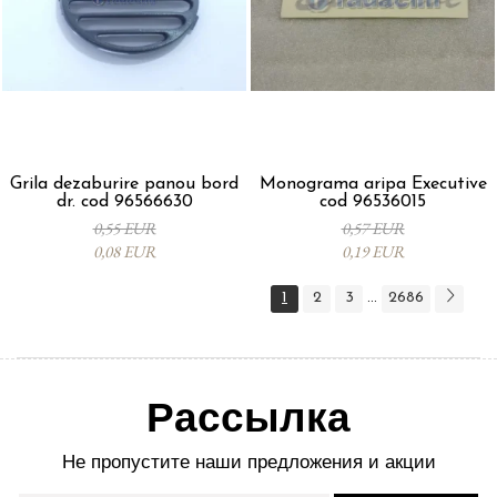
Grila dezaburire panou bord
Monograma aripa Executive
dr. cod 96566630
cod 96536015
0,55 EUR
0,57 EUR
0,08 EUR
0,19 EUR
1
2
3
2686
...
Рассылка
Не пропустите наши предложения и акции