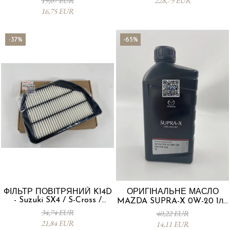
19,07 EUR
228,79 EUR
16,75 EUR
-37%
-65%
ФІЛЬТР ПОВІТРЯНИЙ K14D
ОРИГІНАЛЬНЕ МАСЛО
- Suzuki SX4 / S-Cross /
MAZDA SUPRA-X 0W-20 1л -
Vitara 13780-53SA0-000
0012MO0W20
34,74 EUR
40,22 EUR
21,84 EUR
14,11 EUR