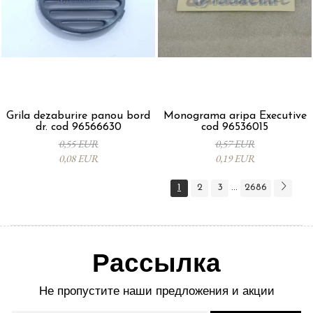
Grila dezaburire panou bord
Monograma aripa Executive
dr. cod 96566630
cod 96536015
0,55 EUR
0,57 EUR
0,08 EUR
0,19 EUR
1
2
3
2686
...
Рассылка
Не пропустите наши предложения и акции