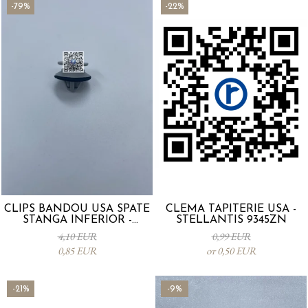
-79%
-22%
CLIPS BANDOU USA SPATE
CLEMA TAPITERIE USA -
STANGA INFERIOR -
STELLANTIS 9345ZN
KD5351SJ3A
4,10 EUR
0,99 EUR
0,85 EUR
от 0,50 EUR
-21%
-9%