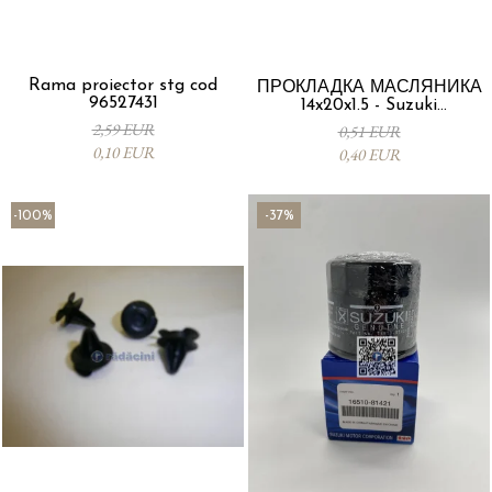
Rama proiector stg cod
ПРОКЛАДКА МАСЛЯНИКА
96527431
14x20x1.5 - Suzuki
09168M14015-000
2,59 EUR
0,51 EUR
0,10 EUR
0,40 EUR
-100%
-37%