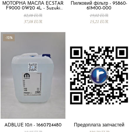
МОТОРНА МАСЛА ECSTAR
Пилковий фільтр - 95860-
F9000 0W20 4L - Suzuki
61M00-000
99000-21E20-047
82,08 EUR
19,02 EUR
37,08 EUR
15,21 EUR
-12%
ADBLUE 10л - 1660724480
Предоплата запчастей