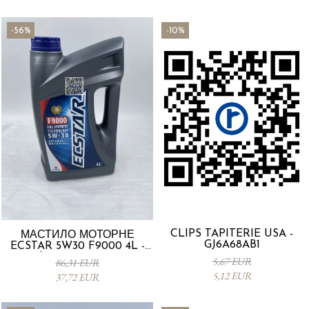
-56%
-10%
CLIPS TAPITERIE USA -
МАСТИЛО МОТОРНЕ
GJ6A68AB1
ECSTAR 5W30 F9000 4L -
Suzuki 990R0-21E72-004
5,67 EUR
86,31 EUR
5,12 EUR
37,72 EUR