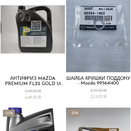
АНТИФРИЗ MAZDA
ШАЙБА КРИШКИ ПОДДОНУ
- Mazda 995641400
PREMIUM FL22 GOLD 1л
L247CL005 4X
2,35 EUR
5,59 EUR
2,13 EUR
4,40 EUR
-35%
-37%