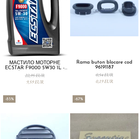
Rama buton blocare cod
МАСТИЛО МОТОРНЕ
96191187
ECSTAR F9000 5W30 1L -
Suzuki 990R0-21E72-001
0,54 EUR
22,95 EUR
0,19 EUR
9,59 EUR
-85%
-67%