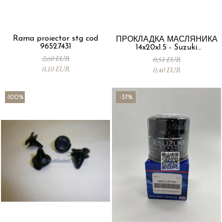
Rama proiector stg cod
ПРОКЛАДКА МАСЛЯНИКА
96527431
14x20x1.5 - Suzuki
09168M14015-000
2,60 EUR
0,51 EUR
0,10 EUR
0,40 EUR
-100%
-37%