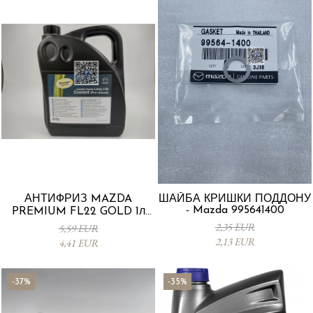
АНТИФРИЗ MAZDA
ШАЙБА КРИШКИ ПОДДОНУ
- Mazda 995641400
PREMIUM FL22 GOLD 1л
L247CL005 4X
2,35 EUR
5,59 EUR
2,13 EUR
4,41 EUR
-37%
-35%