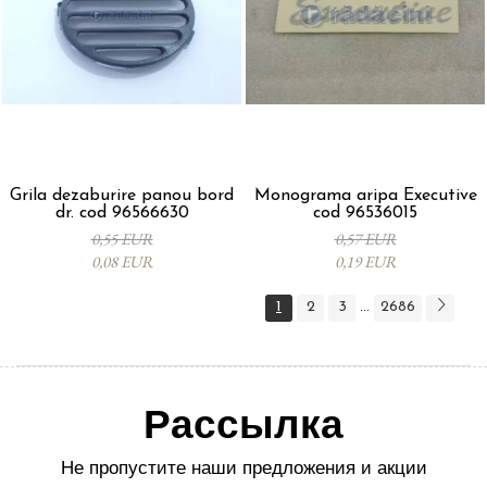
Grila dezaburire panou bord
Monograma aripa Executive
dr. cod 96566630
cod 96536015
0,55 EUR
0,57 EUR
0,08 EUR
0,19 EUR
1
2
3
2686
...
Рассылка
Не пропустите наши предложения и акции