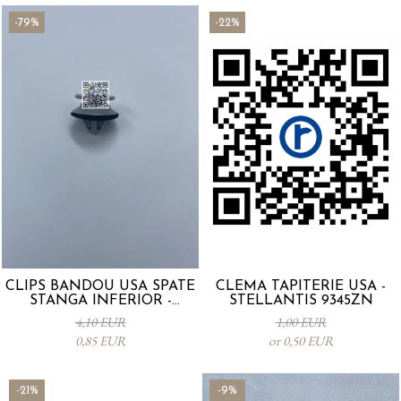
-79%
-22%
CLIPS BANDOU USA SPATE
CLEMA TAPITERIE USA -
STANGA INFERIOR -
STELLANTIS 9345ZN
KD5351SJ3A
4,10 EUR
1,00 EUR
0,85 EUR
от 0,50 EUR
-21%
-9%