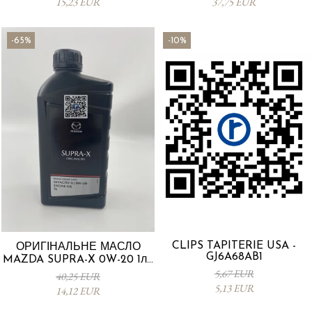
15,23 EUR
37,75 EUR
-65%
-10%
CLIPS TAPITERIE USA -
ОРИГІНАЛЬНЕ МАСЛО
GJ6A68AB1
MAZDA SUPRA-X 0W-20 1л -
0012MO0W20
5,67 EUR
40,25 EUR
5,13 EUR
14,12 EUR