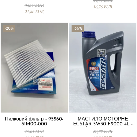
19,09 EUR
Vitara 13780-53SA0-000
34,77 EUR
16,76 EUR
21,86 EUR
-20%
-56%
Пилковий фільтр - 95860-
МАСТИЛО МОТОРНЕ
61M00-000
ECSTAR 5W30 F9000 4L -
Suzuki 990R0-21E72-004
19,03 EUR
86,37 EUR