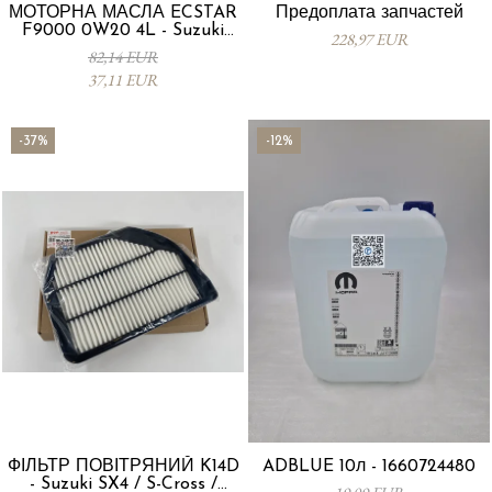
МОТОРНА МАСЛА ECSTAR
Предоплата запчастей
F9000 0W20 4L - Suzuki
228,97 EUR
99000-21E20-047
82,14 EUR
37,11 EUR
-37%
-12%
ФІЛЬТР ПОВІТРЯНИЙ K14D
ADBLUE 10л - 1660724480
- Suzuki SX4 / S-Cross /