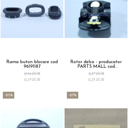
Rama buton blocare cod
Rotor delco - producator
96191187
PARTS MALL cod
33310A78B00-000
0,54 EUR
3,27 EUR
0,19 EUR
0,25 EUR
-85%
-67%