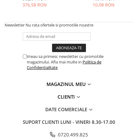
MOKKA / MOKKA X 2013-2019
SPARK M200 2005-2010
376,58 RON
10,08 RON
Mazda CX-80 KL
SX4 S-CROSS Hybrid 48V 2020-
MOVANO
SPARK M300 2010-2018
prezent
TIGRA-B 2004-2009
S-CROSS HYBRID 48V 2022-prezent
Newsletter
Nu rata ofertele si promotiile noastre
VECTRA-C 2002-2008
VITARA 2015-prezent
VIVARO
VITARA Hybrid 48V 2020-prezent
ZAFIRA
VITARA Strong Hybrid 140V 2022-
Vreau sa primesc newsletter cu promotiile
prezent
magazinului. Afla mai multe in
Politica de
eVitara 2025-prezent
Confidentialitate
MAGAZINUL MEU
CLIENTI
DATE COMERCIALE
SUPORT CLIENTI
LUNI - VINERI 8.30-17.00
0720.499.825