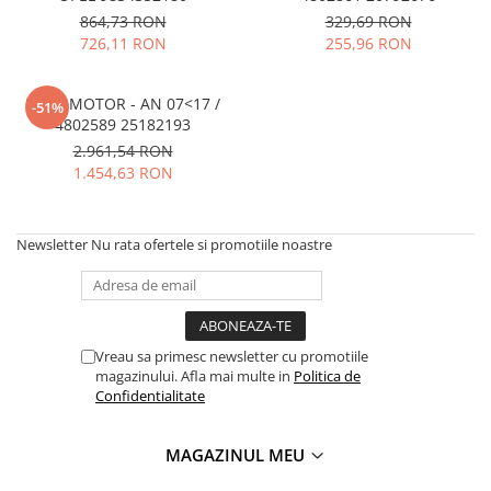
864,73 RON
329,69 RON
726,11 RON
255,96 RON
FULIE MOTOR - AN 07<17 /
-51%
4802589 25182193
2.961,54 RON
1.454,63 RON
Newsletter
Nu rata ofertele si promotiile noastre
Vreau sa primesc newsletter cu promotiile
magazinului. Afla mai multe in
Politica de
Confidentialitate
MAGAZINUL MEU