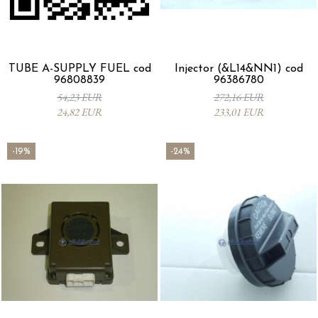
TUBE A-SUPPLY FUEL cod
Injector (&L14&NN1) cod
96808839
96386780
54,23 EUR
272,16 EUR
24,82 EUR
233,01 EUR
-19%
-24%