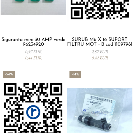
Siguranta mini 30 AMP verde
SURUB M6 X 16 SUPORT
96234920
FILTRU MOT - B cod 11097981
0,97 EUR
2,57 EUR
0,44 EUR
0,42 EUR
-54%
-14%