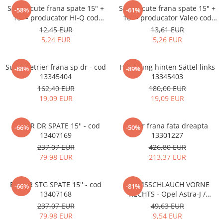
MOKKA / MOKKA X 2013-2019
SPARK M200 2005-2010
Set placute frana spate 15" +
Set placute frana spate 15" +
Mazda CX-80 KL
SX4 S-CROSS Hybrid 48V 2020-
-58%
-61%
MOVANO
SPARK M300 2010-2018
16" - producator HI-Q cod
16" - producator Valeo cod
prezent
13300867
13300867
12,45 EUR
13,61 EUR
TIGRA-B 2004-2009
S-CROSS HYBRID 48V 2022-prezent
5,24 EUR
5,26 EUR
VECTRA-C 2002-2008
VITARA 2015-prezent
VIVARO
VITARA Hybrid 48V 2020-prezent
Suport etrier frana sp dr - cod
Halterung hinten Sättel links
-88%
-89%
13345404
13345403
ZAFIRA
VITARA Strong Hybrid 140V 2022-
162,40 EUR
180,00 EUR
prezent
19,09 EUR
19,09 EUR
eVitara 2025-prezent
ETRIER DR SPATE 15'' - cod
Etrier frana fata dreapta
-66%
-50%
13407169
13301227
237,07 EUR
426,80 EUR
79,98 EUR
213,37 EUR
ETRIER STG SPATE 15'' - cod
BREMSSCHLAUCH VORNE
-66%
-81%
13407168
RECHTS - Opel Astra-J /
Ampera 39041648
237,07 EUR
49,63 EUR
79,98 EUR
9,54 EUR