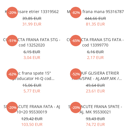
Kit etansare etrier 13319562
Maneta frana mana 95316787
-20%
-82%
39,85 EUR
444,66 EUR
31,99 EUR
81,35 EUR
CONDUCTA FRANA FATA STG -
CONDUCTA FRANA STG FATA -
-51%
-65%
cod 13252020
cod 13399770
6,15 EUR
6,16 EUR
3,04 EUR
2,17 EUR
Disc frana spate 15"
BURDUF GLISIERA ETRIER
-62%
-52%
producator HI-Q cod
FATA/SPAE - AJ,AMP,MK /
13502135
1605174 13418686
15,06 EUR
49,64 EUR
5,77 EUR
23,61 EUR
SET PLACUTE FRANA FATA - AJ
SET PLACUTE FRANA SPATE -
-20%
-20%
10<20 95530019
AJ, MK 95530021
129,42 EUR
93,43 EUR
103,50 EUR
74,72 EUR