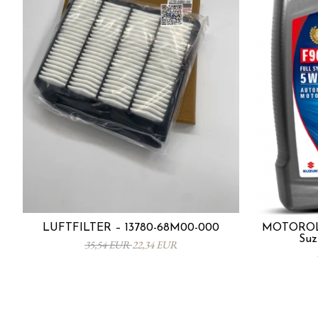
LUFTFILTER – 13780-68M00-000
MOTORÖL 
Suz
35,54 EUR
22,34 EUR