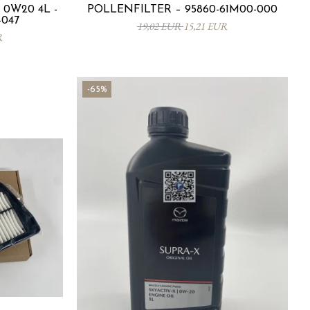
0W20 4L -
POLLENFILTER – 95860-61M00-000
-047
19,02 EUR
15,21 EUR
R
-65%