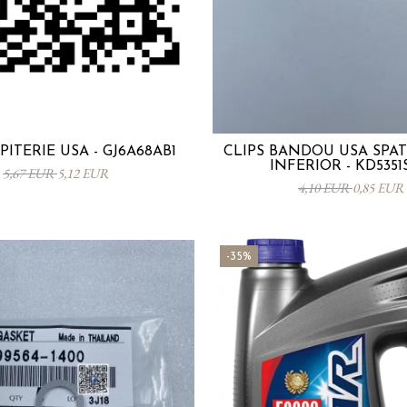
PITERIE USA - GJ6A68AB1
CLIPS BANDOU USA SPA
INFERIOR - KD5351
5,67 EUR
5,12 EUR
4,10 EUR
0,85 EUR
-35%