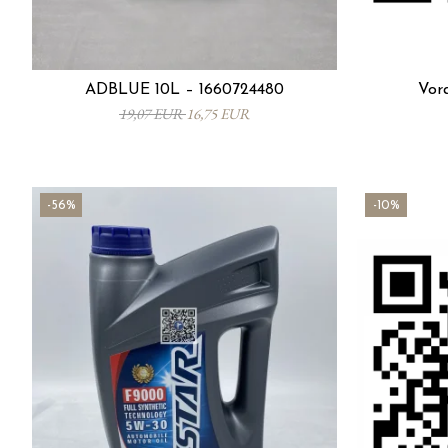
ADBLUE 10L – 1660724480
Vor
19,07 EUR
16,75 EUR
-56%
-10%