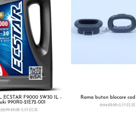
ECSTAR F9000 5W30 1L -
Rama buton blocare cod 
uki 990R0-21E72-001
0,54 EUR
0,19 EUR
22,95 EUR
9,59 EUR