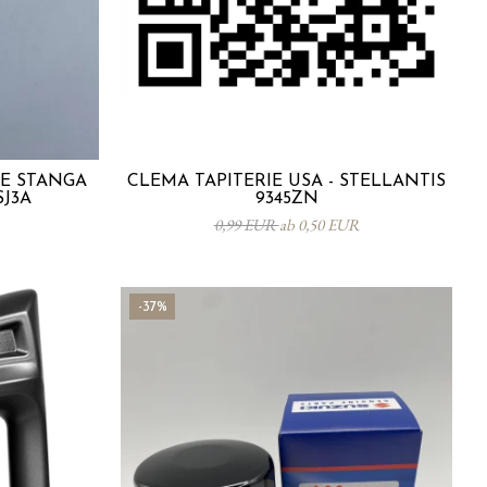
TE STANGA
CLEMA TAPITERIE USA - STELLANTIS
SJ3A
9345ZN
0,99 EUR
ab 0,50 EUR
-37%