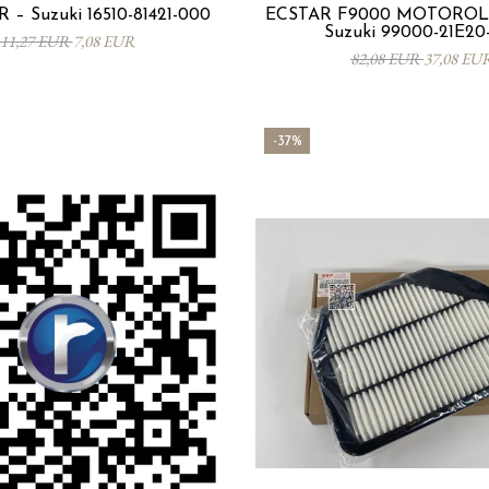
 – Suzuki 16510-81421-000
ECSTAR F9000 MOTORÖL 
Suzuki 99000-21E20
11,27 EUR
7,08 EUR
82,08 EUR
37,08 EU
-37%