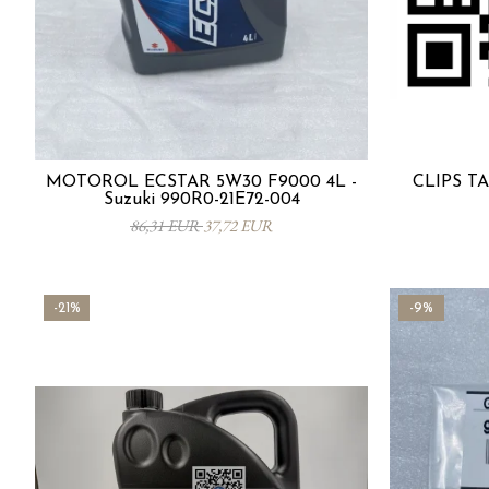
MOTORÖL ECSTAR 5W30 F9000 4L -
CLIPS TA
Suzuki 990R0-21E72-004
86,31 EUR
37,72 EUR
-21%
-9%