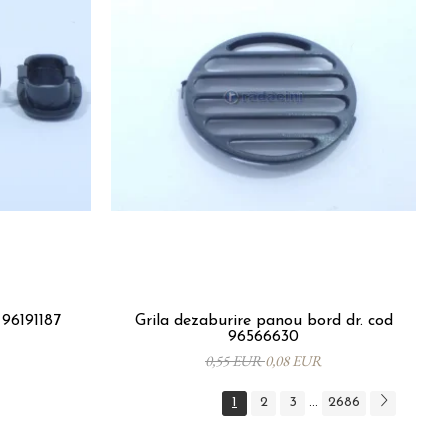
96191187
Grila dezaburire panou bord dr. cod
96566630
0,55 EUR
0,08 EUR
1
2
3
2686
...