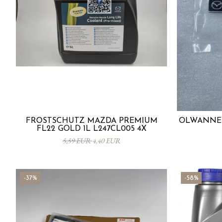
FROSTSCHUTZ MAZDA PREMIUM
ÖLWANNEN
FL22 GOLD 1L L247CL005 4X
5,59 EUR
4,40 EUR
-37%
-58%