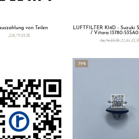
auszahlung von Teilen
LUFTFILTER K14D - Suzuki S
/ Vitara 13780-53SA
228,79 EUR
34,74 EUR
21,84 EU
-79%