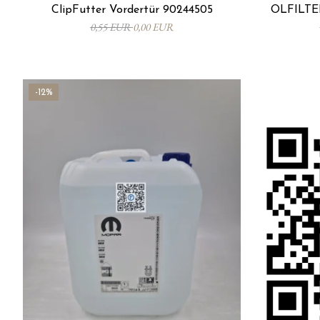
ClipFutter Vordertür 90244505
ÖLFILTER
0,55 EUR
0,00 EUR
-12%