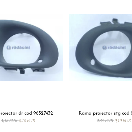
oiector dr cod 96527432
Rama proiector stg cod 
5,38 EUR
0,10 EUR
2,59 EUR
0,10 EUR