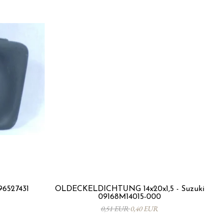
96527431
ÖLDECKELDICHTUNG 14x20x1,5 - Suzuki
09168M14015-000
0,51 EUR
0,40 EUR