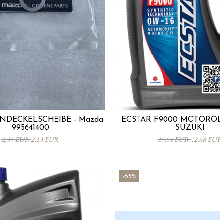
DECKELSCHEIBE - Mazda
ECSTAR F9000 MOTORÖL 
995641400
SUZUKI
2,35 EUR
2,13 EUR
19,54 EUR
12,68 EU
-65%