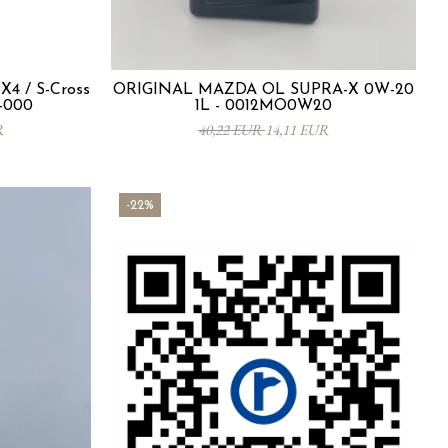
X4 / S-Cross
ORIGINAL MAZDA ÖL SUPRA-X 0W-20
0-000
1L - 0012MO0W20
R
40,22 EUR
14,11 EUR
-22%