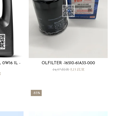
0W16 1L -
ÖLFILTER -16510-61A33-000
14,57 EUR
9,15 EUR
R
-85%