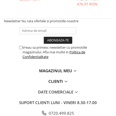
MOKKA / MOKKA X 2013-2019
SPARK M200 2005-2010
476,97 RON
Mazda CX-80 KL
SX4 S-CROSS Hybrid 48V 2020-
MOVANO
SPARK M300 2010-2018
prezent
TIGRA-B 2004-2009
S-CROSS HYBRID 48V 2022-prezent
Newsletter
Nu rata ofertele si promotiile noastre
VECTRA-C 2002-2008
VITARA 2015-prezent
VIVARO
VITARA Hybrid 48V 2020-prezent
ZAFIRA
VITARA Strong Hybrid 140V 2022-
Vreau sa primesc newsletter cu promotiile
prezent
magazinului. Afla mai multe in
Politica de
eVitara 2025-prezent
Confidentialitate
MAGAZINUL MEU
CLIENTI
DATE COMERCIALE
SUPORT CLIENTI
LUNI - VINERI 8.30-17.00
0720.499.825