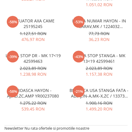
MOKKA / MOKKA X 2013-2019
SPARK M200 2005-2010
1.051,02 RON
Mazda CX-80 KL
SX4 S-CROSS Hybrid 48V 2020-
MOVANO
SPARK M300 2010-2018
prezent
TIGRA-B 2004-2009
ACTUATOR AXA CAME
LAMPA NUMAR HAYON - IN
S-CROSS HYBRID 48V 2022-prezent
-58%
-53%
25195245
CARAV,MK / 1224032
VECTRA-C 2002-2008
VITARA 2015-prezent
13502178
1.127,51 RON
77,73 RON
VIVARO
VITARA Hybrid 48V 2020-prezent
476,97 RON
36,23 RON
ZAFIRA
VITARA Strong Hybrid 140V 2022-
prezent
LAMPA STOP DR - MK 17<19
LAMPA STOP STANGA - MK
-39%
-43%
42599463
13<19 42599461
eVitara 2025-prezent
2.023,89 RON
2.023,89 RON
1.238,98 RON
1.157,38 RON
BROASCA HAYON -
BROASCA USA STANGA FATA -
-58%
-21%
AJ,AD,ZC,AMP YR00237080
AD,AJ,IN-A,MK-X,ZC / 133735
13579522
1.275,22 RON
1.900,16 RON
539,45 RON
1.499,20 RON
Newsletter
Nu rata ofertele si promotiile noastre