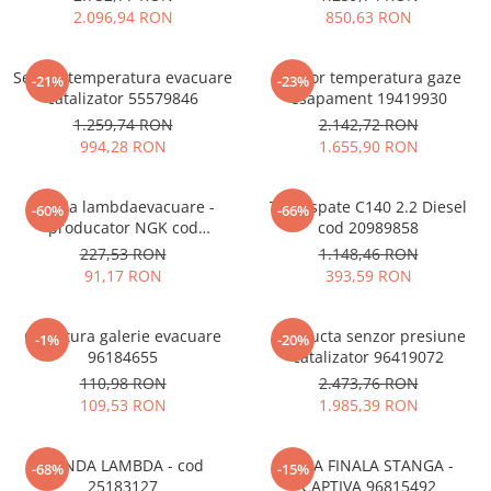
MOKKA / MOKKA X 2013-2019
SPARK M200 2005-2010
2.096,94 RON
850,63 RON
Mazda CX-80 KL
SX4 S-CROSS Hybrid 48V 2020-
MOVANO
SPARK M300 2010-2018
prezent
TIGRA-B 2004-2009
Senzor temperatura evacuare
Senzor temperatura gaze
S-CROSS HYBRID 48V 2022-prezent
-21%
-23%
catalizator 55579846
esapament 19419930
VECTRA-C 2002-2008
VITARA 2015-prezent
1.259,74 RON
2.142,72 RON
VIVARO
VITARA Hybrid 48V 2020-prezent
994,28 RON
1.655,90 RON
ZAFIRA
VITARA Strong Hybrid 140V 2022-
prezent
Sonda lambdaevacuare -
Toba spate C140 2.2 Diesel
-60%
-66%
producator NGK cod
cod 20989858
eVitara 2025-prezent
96415640
227,53 RON
1.148,46 RON
91,17 RON
393,59 RON
Garnitura galerie evacuare
Conducta senzor presiune
-1%
-20%
96184655
catalizator 96419072
110,98 RON
2.473,76 RON
109,53 RON
1.985,39 RON
SONDA LAMBDA - cod
TOBA FINALA STANGA -
-68%
-15%
25183127
CAPTIVA 96815492