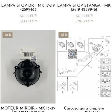
LAMPA STOP DR - MK 17<19
LAMPA STOP STANGA - MK
42599463
13<19 42599461
381,29 EUR
381,29 EUR
233,42 EUR
218,05 EUR
-26%
-23%
MOTEUR MIROIR - MK 13<19
Carcasa gura umplere