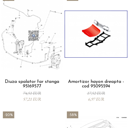
Diuza spalator far stanga
Amortizor hayon dreapta -
95169577
cod 95095594
74,51 EUR
17,52 EUR
57,21 EUR
6,97 EUR
-20%
-58%