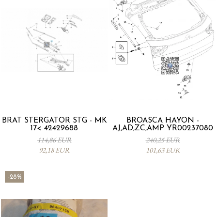
BRAT STERGATOR STG - MK
BROASCA HAYON -
17< 42429688
AJ,AD,ZC,AMP YR00237080
114,86 EUR
240,25 EUR
92,18 EUR
101,63 EUR
-28%