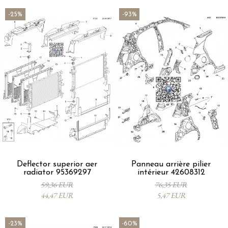
-25%
-93%
Deflector superior aer
Panneau arrière pilier
radiator 95369297
intérieur 42608312
59,36 EUR
76,35 EUR
44,47 EUR
5,47 EUR
-23%
-60%