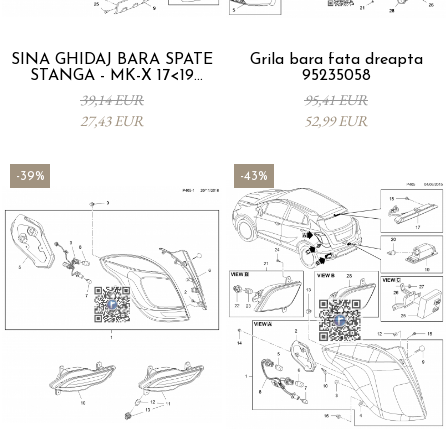
SINA GHIDAJ BARA SPATE
Grila bara fata dreapta
STANGA - MK-X 17<19
95235058
42541314
39,14 EUR
95,41 EUR
27,43 EUR
52,99 EUR
-39%
-43%