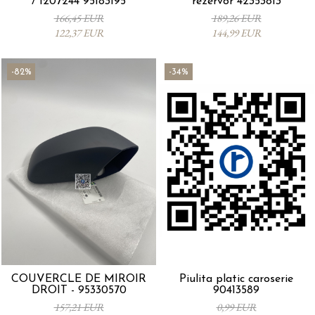
/ 1207244 95183195
rezervor 42353813
166,45 EUR
189,26 EUR
122,37 EUR
144,99 EUR
-82%
-34%
COUVERCLE DE MIROIR
Piulita platic caroserie
DROIT - 95330570
90413589
157,21 EUR
0,99 EUR