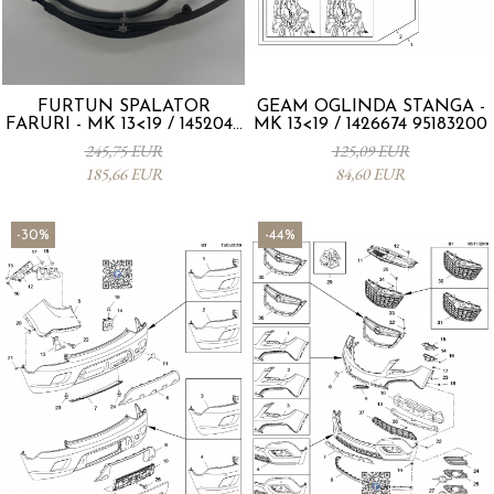
FURTUN SPALATOR
GEAM OGLINDA STANGA -
FARURI - MK 13<19 / 1452044
MK 13<19 / 1426674 95183200
95241313
245,75 EUR
125,09 EUR
185,66 EUR
84,60 EUR
-30%
-44%