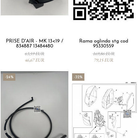
PRISE D'AIR - MK 13<19 /
Rama oglinda stg cod
834887 13484480
95330559
63,59 EUR
169,86 EUR
46,67 EUR
79,15 EUR
-24%
-32%