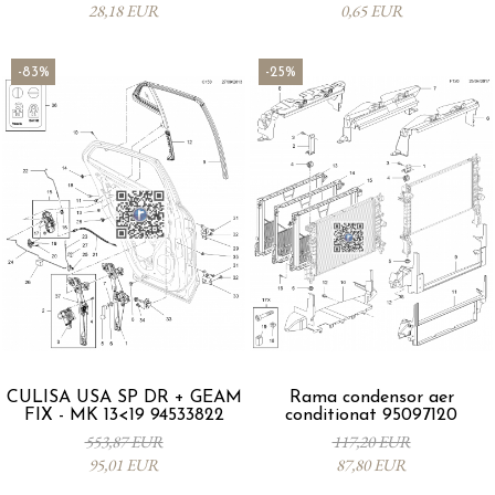
28,18 EUR
0,65 EUR
-83%
-25%
CULISA USA SP DR + GEAM
Rama condensor aer
FIX - MK 13<19 94533822
conditionat 95097120
553,87 EUR
117,20 EUR
95,01 EUR
87,80 EUR