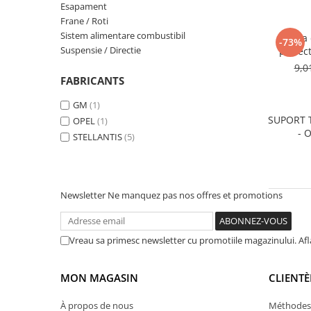
MOKKA / MOKKA X 2013-2019
SPARK M200 2005-2010
Esapament
Mazda CX-80 KL
SX4 S-CROSS Hybrid 48V 2020-
Frane / Roti
MOVANO
SPARK M300 2010-2018
prezent
Sistem alimentare combustibil
Grila
-73%
TIGRA-B 2004-2009
S-CROSS HYBRID 48V 2022-prezent
Suspensie / Directie
proiec
VECTRA-C 2002-2008
9,0
VITARA 2015-prezent
FABRICANTS
VIVARO
VITARA Hybrid 48V 2020-prezent
GM
(1)
ZAFIRA
VITARA Strong Hybrid 140V 2022-
SUPORT 
OPEL
(1)
prezent
- 
STELLANTIS
(5)
eVitara 2025-prezent
Newsletter
Ne manquez pas nos offres et promotions
Vreau sa primesc newsletter cu promotiile magazinului. Af
MON MAGASIN
CLIENTÈ
À propos de nous
Méthodes