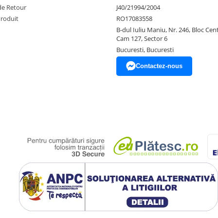
de Retour
J40/21994/2004
Produit
RO17083558
B-dul Iuliu Maniu, Nr. 246, Bloc Centr
Cam 127, Sector 6
Bucuresti, Bucuresti
Contactez-nous