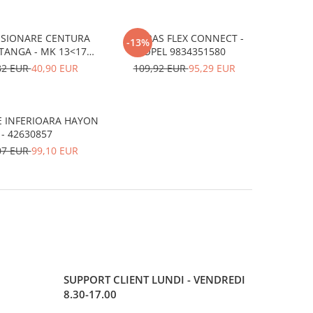
SIONARE CENTURA
UMERAS FLEX CONNECT -
-13%
TANGA - MK 13<17
OPEL 9834351580
42444603
82 EUR
40,90 EUR
109,92 EUR
95,29 EUR
E INFERIOARA HAYON
- 42630857
07 EUR
99,10 EUR
SUPPORT CLIENT
LUNDI - VENDREDI
8.30-17.00