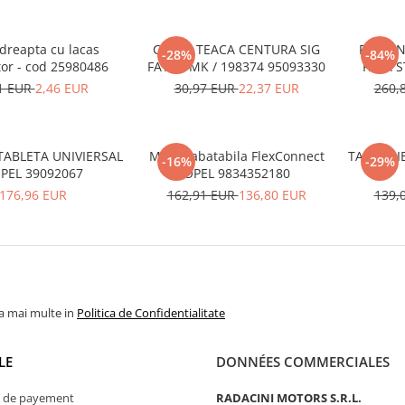
 dreapta cu lacas
CAPAC TEACA CENTURA SIG
PRETEN
-28%
-84%
tor - cod 25980486
FATA - MK / 198374 95093330
FATA S
1 EUR
2,46 EUR
30,97 EUR
22,37 EUR
260,
TABLETA UNIVIERSAL
Masa rabatabila FlexConnect
TAPITERI
-16%
-29%
OPEL 39092067
OPEL 9834352180
176,96 EUR
162,91 EUR
136,80 EUR
139,
la mai multe in
Politica de Confidentialitate
LE
DONNÉES COMMERCIALES
 de payement
RADACINI MOTORS S.R.L.