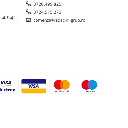
0720.499.825
0724.515.273
al, Etaj 1,
comenzi@radacini-grup.ro