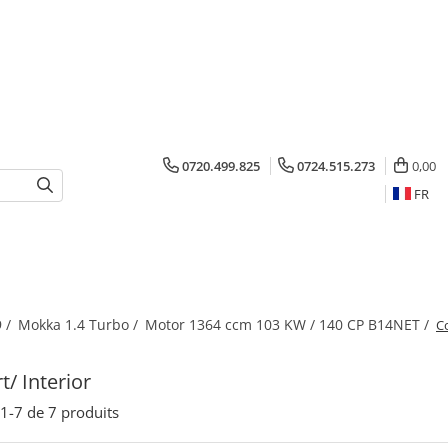
0720.499.825
0724.515.273
0,00
FR
 /
Mokka 1.4 Turbo /
Motor 1364 ccm 103 KW / 140 CP B14NET /
Co
t/ Interior
1-
7
de
7
produits